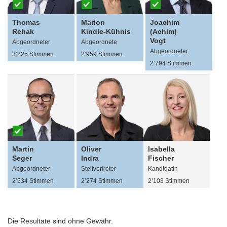
Thomas
Marion
Joachim
Rehak
Kindle-Kühnis
(Achim)
Vogt
Abgeordneter
Abgeordnete
Abgeordneter
3’225 Stimmen
2’959 Stimmen
2’794 Stimmen
Martin
Oliver
Isabella
Seger
Indra
Fischer
Abgeordneter
Stellvertreter
Kandidatin
2’534 Stimmen
2’274 Stimmen
2’103 Stimmen
Die Resultate sind ohne Gewähr.