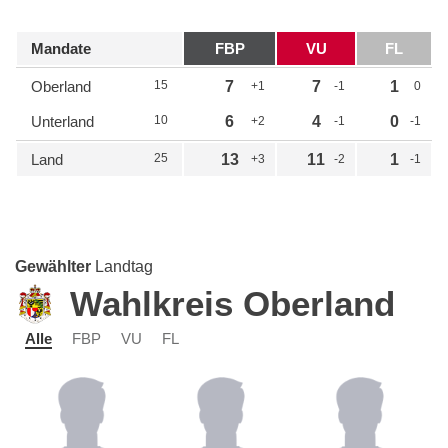
Mandate
FBP
VU
FL
Oberland
15
7
7
1
+1
-1
0
Unterland
10
6
4
0
+2
-1
-1
Land
25
13
11
1
+3
-2
-1
Gewählter
Landtag
Wahlkreis Oberland
Alle
FBP
VU
FL