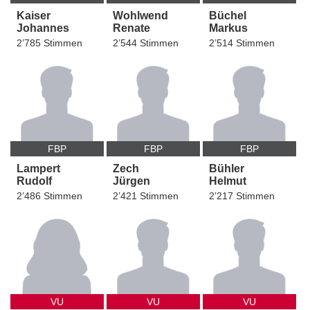
Kaiser
Wohlwend
Büchel
Johannes
Renate
Markus
2’785 Stimmen
2’544 Stimmen
2’514 Stimmen
FBP
FBP
FBP
Lampert
Zech
Bühler
Rudolf
Jürgen
Helmut
2’486 Stimmen
2’421 Stimmen
2’217 Stimmen
VU
VU
VU