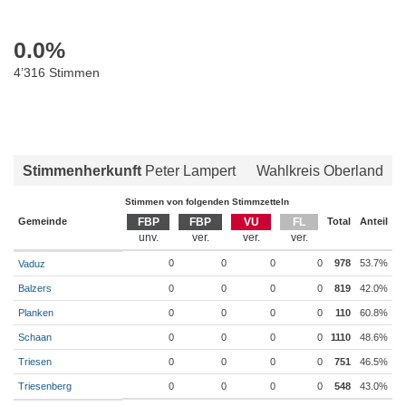
0.0
%
4’316 Stimmen
Stimmenherkunft
Peter Lampert
Wahlkreis Oberland
Stimmen von folgenden Stimmzetteln
Gemeinde
FBP
FBP
VU
FL
Total
Anteil
0
0
0
0
978
53.7%
Vaduz
Balzers
0
0
0
0
819
42.0%
Planken
0
0
0
0
110
60.8%
Schaan
0
0
0
0
1110
48.6%
Triesen
0
0
0
0
751
46.5%
Triesenberg
0
0
0
0
548
43.0%