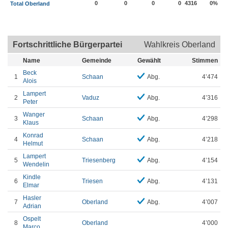
0
0
0
0
4316
0%
Total Oberland
Fortschrittliche Bürgerpartei
Wahlkreis Oberland
Name
Gemeinde
Gewählt
Stimmen
Beck
1
Schaan
Abg.
4’474
Alois
Lampert
2
Vaduz
Abg.
4’316
Peter
Wanger
3
Schaan
Abg.
4’298
Klaus
Konrad
4
Schaan
Abg.
4’218
Helmut
Lampert
5
Triesenberg
Abg.
4’154
Wendelin
Kindle
6
Triesen
Abg.
4’131
Elmar
Hasler
7
Oberland
Abg.
4’007
Adrian
Ospelt
8
Oberland
4’000
Marco