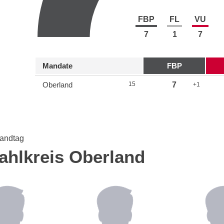
FBP
FL
VU
7
1
7
Mandate
FBP
Oberland
15
7
+1
andtag
ahlkreis Oberland