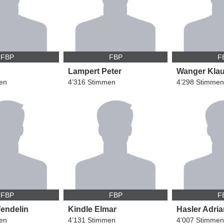
FBP
FBP
F
Lampert
Peter
Wanger
Kla
en
4’316 Stimmen
4’298 Stimmen
FBP
FBP
F
endelin
Kindle
Elmar
Hasler
Adria
en
4’131 Stimmen
4’007 Stimmen