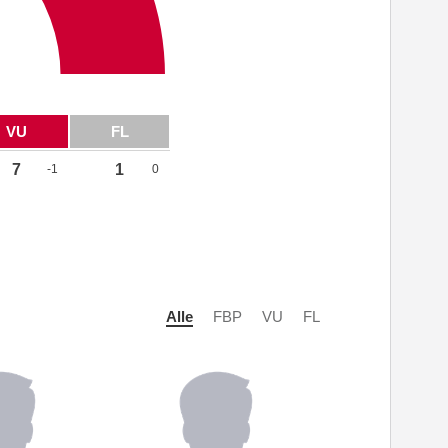
VU
FL
7
1
-1
0
Alle
FBP
VU
FL