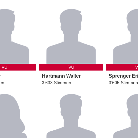
VU
VU
r
Hartmann
Walter
Sprenger
Er
en
3’633 Stimmen
3’605 Stimmen