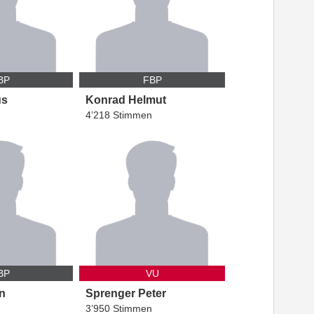
BP
FBP
us
Konrad
Helmut
4’218 Stimmen
BP
VU
n
Sprenger
Peter
3’950 Stimmen