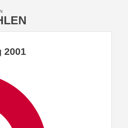
N
HLEN
g 2001