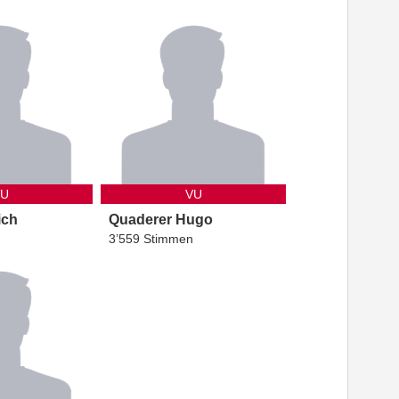
VU
VU
ich
Quaderer
Hugo
3’559 Stimmen