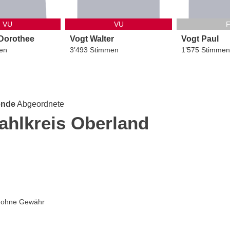
VU
VU
Dorothee
Vogt
Walter
Vogt
Paul
en
3’493 Stimmen
1’575 Stimmen
ende
Abgeordnete
ahlkreis Oberland
e ohne Gewähr