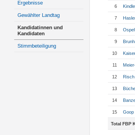
Ergebnisse
6
Kindle
Gewählter Landtag
7
Hasle
Kandidatinnen und
8
Ospel
Kandidaten
9
Brunh
Stimmbeteiligung
10
Kaise
11
Meier
12
Risch
13
Büche
14
Banze
15
Goop
Total FBP 