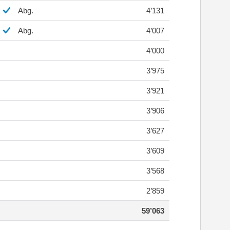
Abg.
4’131
Abg.
4’007
4’000
3’975
3’921
3’906
3’627
3’609
3’568
2’859
59’063