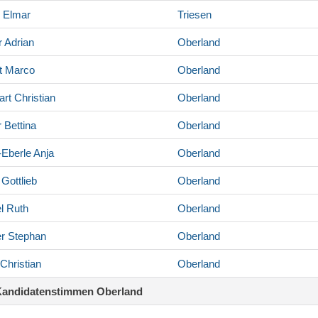
Elmar
Triesen
r
Adrian
Oberland
t
Marco
Oberland
art
Christian
Oberland
r
Bettina
Oberland
-Eberle
Anja
Oberland
Gottlieb
Oberland
l
Ruth
Oberland
r
Stephan
Oberland
Christian
Oberland
Kandidatenstimmen Oberland