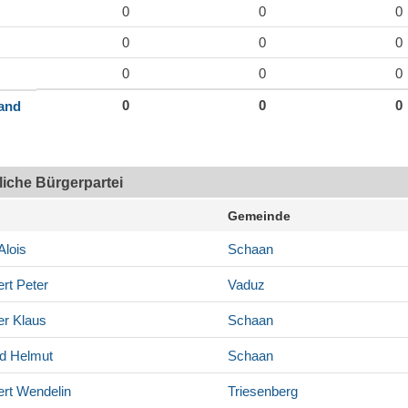
0
0
0
0
0
0
0
0
0
0
0
0
land
tliche Bürgerpartei
Gemeinde
Alois
Schaan
rt
Peter
Vaduz
er
Klaus
Schaan
d
Helmut
Schaan
rt
Wendelin
Triesenberg