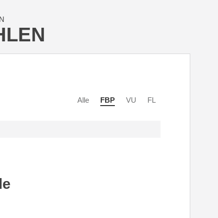
N
HLEN
Alle
FBP
VU
FL
le