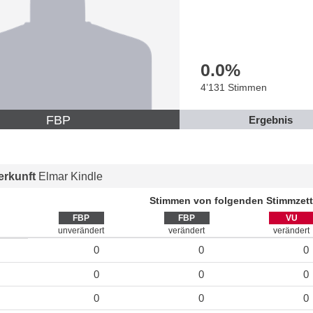
0.0
%
4’131 Stimmen
FBP
Ergebnis
rkunft
Elmar Kindle
Stimmen von folgenden Stimmzett
FBP
FBP
VU
unverändert
verändert
verändert
0
0
0
0
0
0
0
0
0