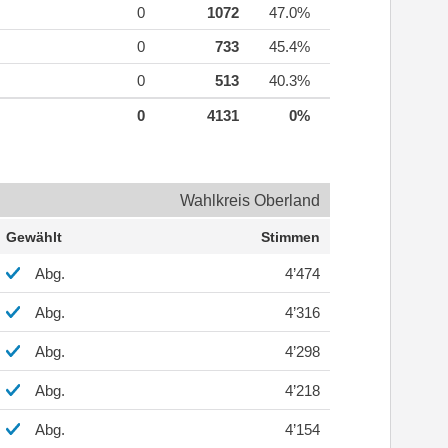
0
1072
47.0%
0
733
45.4%
0
513
40.3%
0
4131
0%
Wahlkreis Oberland
Gewählt
Stimmen
Abg.
4’474
Abg.
4’316
Abg.
4’298
Abg.
4’218
Abg.
4’154