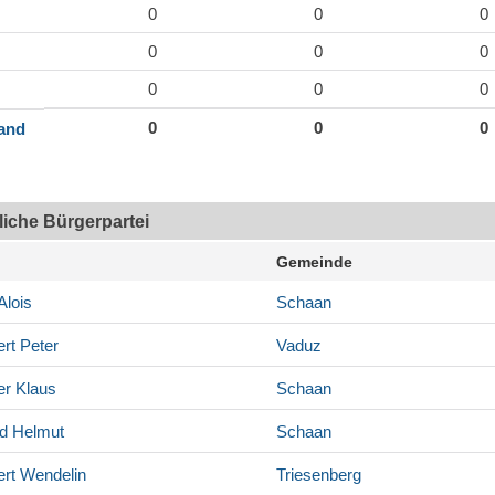
0
0
0
0
0
0
0
0
0
0
0
0
land
tliche Bürgerpartei
Gemeinde
Alois
Schaan
rt
Peter
Vaduz
er
Klaus
Schaan
d
Helmut
Schaan
rt
Wendelin
Triesenberg