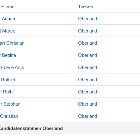
Elmar
Triesen
r
Adrian
Oberland
t
Marco
Oberland
art
Christian
Oberland
r
Bettina
Oberland
-Eberle
Anja
Oberland
Gottlieb
Oberland
l
Ruth
Oberland
r
Stephan
Oberland
Christian
Oberland
Kandidatenstimmen Oberland