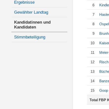
Ergebnisse
6
Kindle
Gewählter Landtag
7
Hasle
Kandidatinnen und
8
Ospel
Kandidaten
9
Brunh
Stimmbeteiligung
10
Kaise
11
Meier
12
Risch
13
Büche
14
Banze
15
Goop
Total FBP 