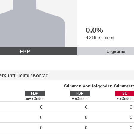
0.0
%
4’218 Stimmen
FBP
Ergebnis
rkunft
Helmut Konrad
Stimmen von folgenden Stimmzett
FBP
FBP
VU
unverändert
verändert
verändert
0
0
0
0
0
0
0
0
0