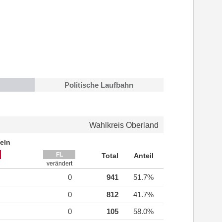
Politische Laufbahn
Wahlkreis Oberland
eln
FL
Total
Anteil
verändert
0
941
51.7%
0
812
41.7%
0
105
58.0%