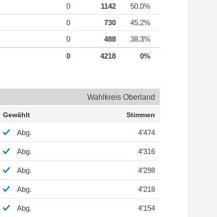
0
1142
50.0%
0
730
45.2%
0
488
38.3%
0
4218
0%
Wahlkreis Oberland
Gewählt
Stimmen
Abg.
4’474
Abg.
4’316
Abg.
4’298
Abg.
4’218
Abg.
4’154