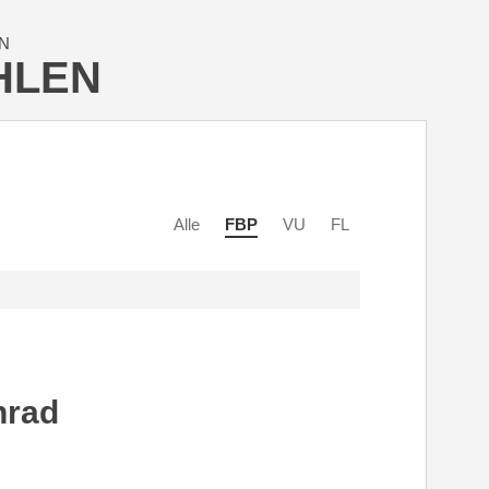
N
HLEN
Alle
FBP
VU
FL
nrad