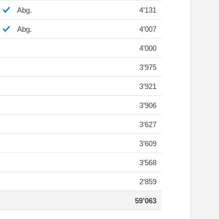
Abg.
4’131
Abg.
4’007
4’000
3’975
3’921
3’906
3’627
3’609
3’568
2’859
59’063