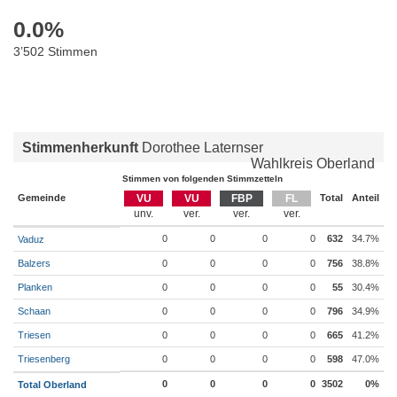
0.0
%
3’502 Stimmen
Stimmenherkunft
Dorothee Laternser
Wahlkreis Oberland
Stimmen von folgenden Stimmzetteln
Gemeinde
VU
VU
FBP
FL
Total
Anteil
0
0
0
0
632
34.7%
Vaduz
Balzers
0
0
0
0
756
38.8%
Planken
0
0
0
0
55
30.4%
Schaan
0
0
0
0
796
34.9%
Triesen
0
0
0
0
665
41.2%
Triesenberg
0
0
0
0
598
47.0%
0
0
0
0
3502
0%
Total Oberland