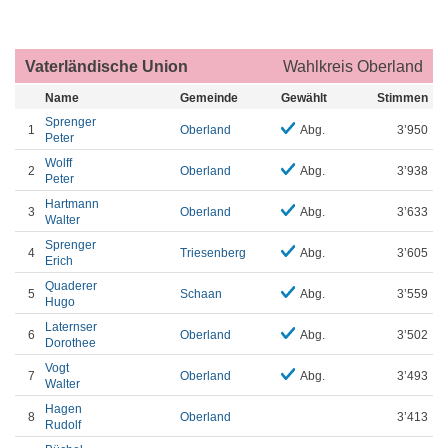
Vaterländische Union
Wahlkreis Oberland
Name
Gemeinde
Gewählt
Stimmen
Sprenger
1
Oberland
Abg.
3’950
Peter
Wolff
2
Oberland
Abg.
3’938
Peter
Hartmann
3
Oberland
Abg.
3’633
Walter
Sprenger
4
Triesenberg
Abg.
3’605
Erich
Quaderer
5
Schaan
Abg.
3’559
Hugo
Laternser
6
Oberland
Abg.
3’502
Dorothee
Vogt
7
Oberland
Abg.
3’493
Walter
Hagen
8
Oberland
3’413
Rudolf