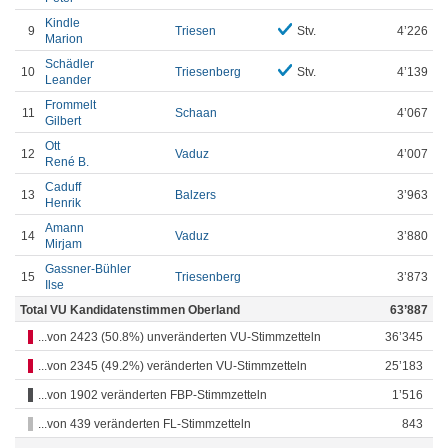
Kindle
9
Triesen
Stv.
4’226
Marion
Schädler
10
Triesenberg
Stv.
4’139
Leander
Frommelt
11
Schaan
4’067
Gilbert
Ott
12
Vaduz
4’007
René B.
Caduff
13
Balzers
3’963
Henrik
Amann
14
Vaduz
3’880
Mirjam
Gassner-Bühler
15
Triesenberg
3’873
Ilse
Total VU Kandidatenstimmen Oberland
63’887
...von 2423 (50.8%) unveränderten VU-Stimmzetteln
36’345
...von 2345 (49.2%) veränderten VU-Stimmzetteln
25’183
...von 1902 veränderten FBP-Stimmzetteln
1’516
...von 439 veränderten FL-Stimmzetteln
843