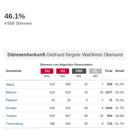
46.1
%
4’658 Stimmen
Stimmenherkunft
Gebhard Negele
Wahlkreis Oberland
Stimmen von folgenden Stimmzetteln
Gemeinde
VU
VU
FBP
FL
Total
Anteil
418
389
22
7
836
41.2%
Vaduz
Balzers
516
523
18
20
1077
50.2%
Planken
44
29
0
2
75
33.2%
Schaan
540
423
28
9
1000
41.7%
Triesen
509
367
58
20
954
49.8%
Triesenberg
396
284
28
8
716
51.7%