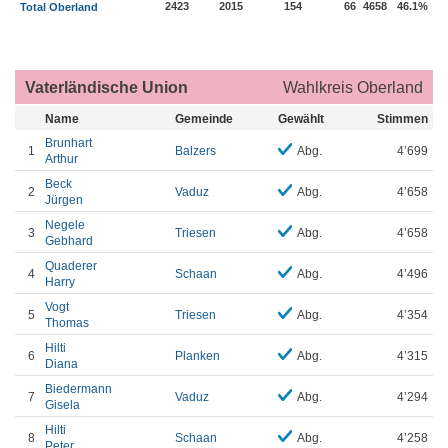
2423
2015
154
66
4658
46.1%
Total Oberland
Vaterländische Union
Wahlkreis Oberland
Name
Gemeinde
Gewählt
Stimmen
Brunhart
1
Balzers
Abg.
4’699
Arthur
Beck
2
Vaduz
Abg.
4’658
Jürgen
Negele
3
Triesen
Abg.
4’658
Gebhard
Quaderer
4
Schaan
Abg.
4’496
Harry
Vogt
5
Triesen
Abg.
4’354
Thomas
Hilti
6
Planken
Abg.
4’315
Diana
Biedermann
7
Vaduz
Abg.
4’294
Gisela
Hilti
8
Schaan
Abg.
4’258
Peter