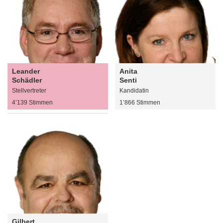
Leander
Anita
Schädler
Senti
Stellvertreter
Kandidatin
4’139 Stimmen
1’866 Stimmen
Gilbert