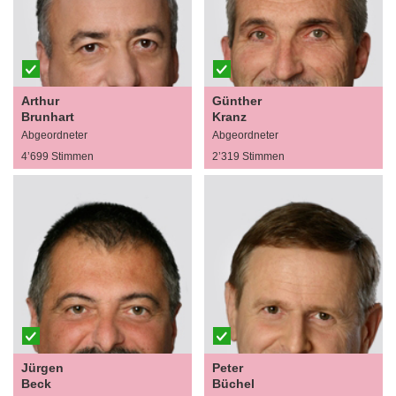
Arthur
Günther
Brunhart
Kranz
Abgeordneter
Abgeordneter
4’699 Stimmen
2’319 Stimmen
Jürgen
Peter
Beck
Büchel