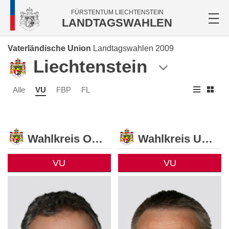
FÜRSTENTUM LIECHTENSTEIN
LANDTAGSWAHLEN
Vaterländische Union
Landtagswahlen 2009
Liechtenstein
Alle
VU
FBP
FL
Wahlkreis Oberland
Wahlkreis Unterland
VU
VU