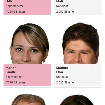
Hilti
Matt
Abgeordneter
Kandidat
4’258 Stimmen
2’089 Stimmen
Marion
Markus
Kindle
Öhri
Stellvertreterin
Kandidat
4’226 Stimmen
2’026 Stimmen