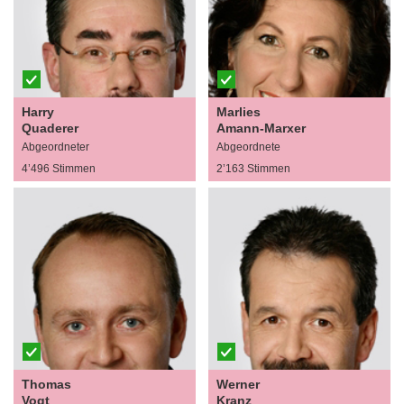
Harry
Marlies
Quaderer
Amann-Marxer
Abgeordneter
Abgeordnete
4’496 Stimmen
2’163 Stimmen
Thomas
Werner
Vogt
Kranz