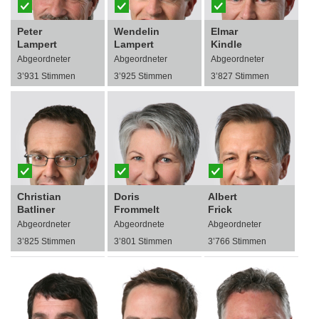
Peter
Wendelin
Elmar
Lampert
Lampert
Kindle
Abgeordneter
Abgeordneter
Abgeordneter
3’931 Stimmen
3’925 Stimmen
3’827 Stimmen
Christian
Doris
Albert
Batliner
Frommelt
Frick
Abgeordneter
Abgeordnete
Abgeordneter
3’825 Stimmen
3’801 Stimmen
3’766 Stimmen