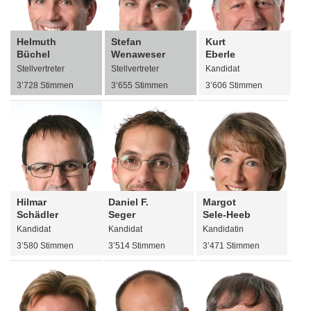
Helmuth
Stefan
Kurt
Büchel
Wenaweser
Eberle
Stellvertreter
Stellvertreter
Kandidat
3’728 Stimmen
3’655 Stimmen
3’606 Stimmen
Hilmar
Daniel F.
Margot
Schädler
Seger
Sele-Heeb
Kandidat
Kandidat
Kandidatin
3’580 Stimmen
3’514 Stimmen
3’471 Stimmen