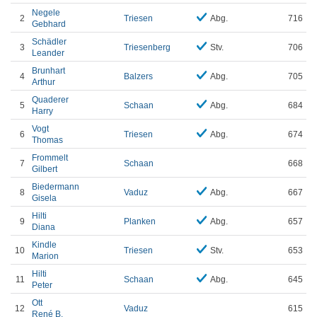
Negele
2
Triesen
Abg.
716
Gebhard
Schädler
3
Triesenberg
Stv.
706
Leander
Brunhart
4
Balzers
Abg.
705
Arthur
Quaderer
5
Schaan
Abg.
684
Harry
Vogt
6
Triesen
Abg.
674
Thomas
Frommelt
7
Schaan
668
Gilbert
Biedermann
8
Vaduz
Abg.
667
Gisela
Hilti
9
Planken
Abg.
657
Diana
Kindle
10
Triesen
Stv.
653
Marion
Hilti
11
Schaan
Abg.
645
Peter
Ott
12
Vaduz
615
René B.