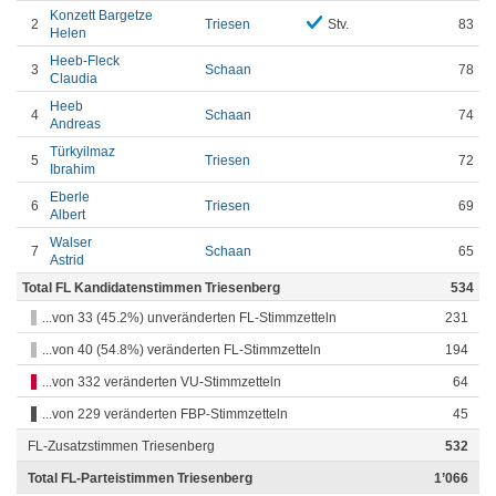
Konzett Bargetze
2
Triesen
Stv.
83
Helen
Heeb-Fleck
3
Schaan
78
Claudia
Heeb
4
Schaan
74
Andreas
Türkyilmaz
5
Triesen
72
Ibrahim
Eberle
6
Triesen
69
Albert
Walser
7
Schaan
65
Astrid
Total FL Kandidatenstimmen Triesenberg
534
...von 33 (45.2%) unveränderten FL-Stimmzetteln
231
...von 40 (54.8%) veränderten FL-Stimmzetteln
194
...von 332 veränderten VU-Stimmzetteln
64
...von 229 veränderten FBP-Stimmzetteln
45
FL-Zusatzstimmen Triesenberg
532
Total FL-Parteistimmen Triesenberg
1’066