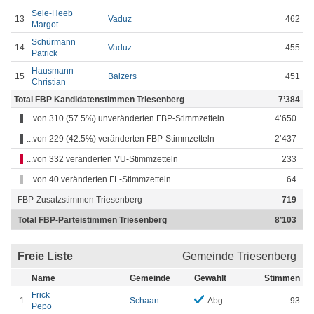
Sele-Heeb
13
Vaduz
462
Margot
Schürmann
14
Vaduz
455
Patrick
Hausmann
15
Balzers
451
Christian
Total FBP Kandidatenstimmen Triesenberg
7’384
...von 310 (57.5%) unveränderten FBP-Stimmzetteln
4’650
...von 229 (42.5%) veränderten FBP-Stimmzetteln
2’437
...von 332 veränderten VU-Stimmzetteln
233
...von 40 veränderten FL-Stimmzetteln
64
FBP-Zusatzstimmen Triesenberg
719
Total FBP-Parteistimmen Triesenberg
8’103
Freie Liste
Gemeinde Triesenberg
Name
Gemeinde
Gewählt
Stimmen
Frick
1
Schaan
Abg.
93
Pepo