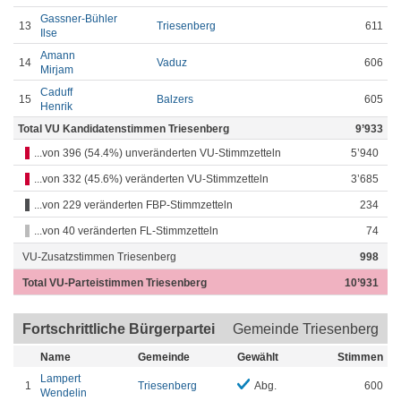
Gassner-Bühler
13
Triesenberg
611
Ilse
Amann
14
Vaduz
606
Mirjam
Caduff
15
Balzers
605
Henrik
Total VU Kandidatenstimmen Triesenberg
9’933
...von 396 (54.4%) unveränderten VU-Stimmzetteln
5’940
...von 332 (45.6%) veränderten VU-Stimmzetteln
3’685
...von 229 veränderten FBP-Stimmzetteln
234
...von 40 veränderten FL-Stimmzetteln
74
VU-Zusatzstimmen Triesenberg
998
Total VU-Parteistimmen Triesenberg
10’931
Fortschrittliche Bürgerpartei
Gemeinde Triesenberg
Name
Gemeinde
Gewählt
Stimmen
Lampert
1
Triesenberg
Abg.
600
Wendelin