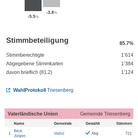
-3.8
%
-5.5
%
Stimmbeteiligung
85.7%
Stimmberechtigte
1’614
Abgegebene Stimmkarten
1’384
davon brieflich (
81.2
)
1’124
WahlProtokoll
Triesenberg
Vaterländische Union
Gemeinde Triesenberg
Name
Gemeinde
Gewählt
Stimmen
Beck
1
Vaduz
Abg.
721
Jürgen