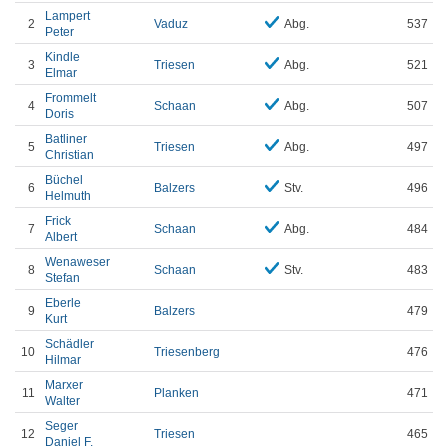
Lampert
2
Vaduz
Abg.
537
Peter
Kindle
3
Triesen
Abg.
521
Elmar
Frommelt
4
Schaan
Abg.
507
Doris
Batliner
5
Triesen
Abg.
497
Christian
Büchel
6
Balzers
Stv.
496
Helmuth
Frick
7
Schaan
Abg.
484
Albert
Wenaweser
8
Schaan
Stv.
483
Stefan
Eberle
9
Balzers
479
Kurt
Schädler
10
Triesenberg
476
Hilmar
Marxer
11
Planken
471
Walter
Seger
12
Triesen
465
Daniel F.