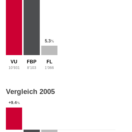
5.3
%
VU
FBP
FL
10’931
8’103
1’066
Vergleich 2005
+9.4
%