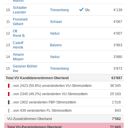
Marion
Schädler
10
Triesenberg
Stv.
4’139
Leander
Frommelt
11
Schaan
4’067
Gilbert
Ott
12
Vaduz
4’007
René B.
Caduff
13
Balzers
3’963
Henrik
Amann
14
Vaduz
3’880
Mirjam
Gassner-Bühler
15
Triesenberg
3’873
Ilse
Total VU Kandidatenstimmen Oberland
63’887
...von 2423 (50.8%) unveränderten VU-Stimmzetteln
36’345
...von 2345 (49.2%) veränderten VU-Stimmzetteln
25’183
...von 1902 veränderten FBP-Stimmzetteln
1’516
...von 439 veränderten FL-Stimmzetteln
843
VU-Zusatzstimmen Oberland
7’582
Total VU-Parteistimmen Oberland
71’469