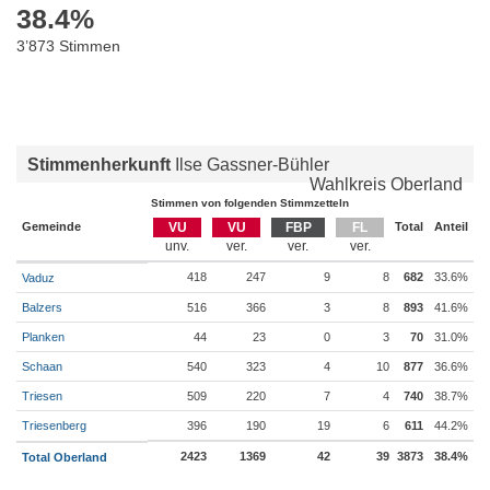
38.4
%
3’873 Stimmen
Stimmenherkunft
Ilse Gassner-Bühler
Wahlkreis Oberland
Stimmen von folgenden Stimmzetteln
Gemeinde
VU
VU
FBP
FL
Total
Anteil
418
247
9
8
682
33.6%
Vaduz
Balzers
516
366
3
8
893
41.6%
Planken
44
23
0
3
70
31.0%
Schaan
540
323
4
10
877
36.6%
Triesen
509
220
7
4
740
38.7%
Triesenberg
396
190
19
6
611
44.2%
2423
1369
42
39
3873
38.4%
Total Oberland