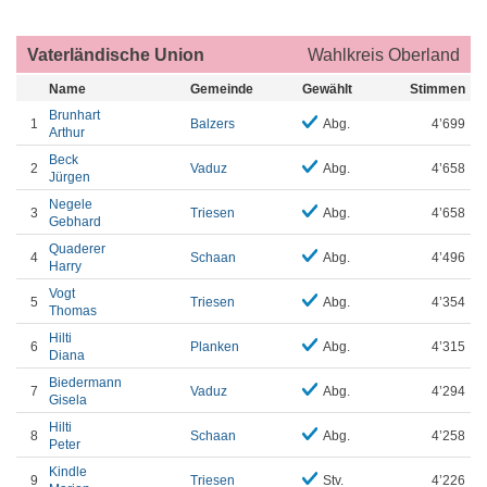
Vaterländische Union
Wahlkreis Oberland
Name
Gemeinde
Gewählt
Stimmen
Brunhart
1
Balzers
Abg.
4’699
Arthur
Beck
2
Vaduz
Abg.
4’658
Jürgen
Negele
3
Triesen
Abg.
4’658
Gebhard
Quaderer
4
Schaan
Abg.
4’496
Harry
Vogt
5
Triesen
Abg.
4’354
Thomas
Hilti
6
Planken
Abg.
4’315
Diana
Biedermann
7
Vaduz
Abg.
4’294
Gisela
Hilti
8
Schaan
Abg.
4’258
Peter
Kindle
9
Triesen
Stv.
4’226