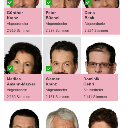
Günther
Peter
Doris
Kranz
Büchel
Beck
Abgeordneter
Abgeordneter
Abgeordnete
2’319 Stimmen
2’237 Stimmen
2’224 Stimmen
Marlies
Werner
Dominik
Amann-Marxer
Kranz
Oehri
Abgeordnete
Abgeordneter
Stellvertreter
2’163 Stimmen
2’161 Stimmen
2’141 Stimmen