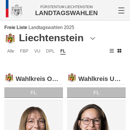
FÜRSTENTUM LIECHTENSTEIN
LANDTAGSWAHLEN
Freie Liste
Landtagswahlen 2025
Liechtenstein
Alle
FBP
VU
DPL
FL
Wahlkreis Oberland
Wahlkreis Unterland
FL
FL