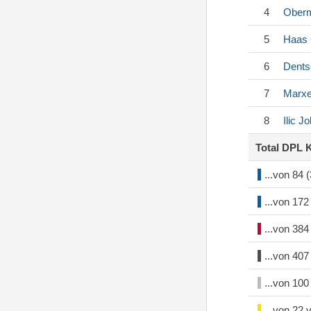
4
Ober
5
Haas
6
Dents
7
Marxe
8
Ilic
Jo
Total DPL 
...von 84
...von 17
...von 38
...von 40
...von 10
...von 22