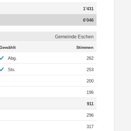
1’431
6’046
Gemeinde Eschen
Gewählt
Stimmen
Abg.
262
Stv.
253
200
196
911
296
317