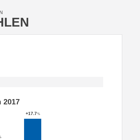
N
HLEN
h 2017
+17.7
%
%