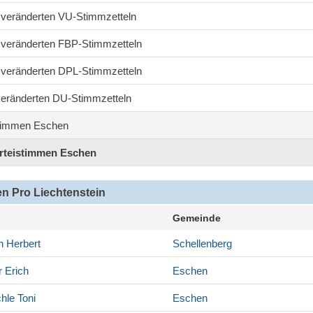
4 veränderten VU-Stimmzetteln
7 veränderten FBP-Stimmzetteln
2 veränderten DPL-Stimmzetteln
 veränderten DU-Stimmzetteln
timmen Eschen
arteistimmen Eschen
n Pro Liechtenstein
Gemeinde
h
Herbert
Schellenberg
r
Erich
Eschen
hle
Toni
Eschen