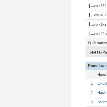
...von 38
...von 40
...von 17
...von 22
FL-Zusatzs
Total FL-P
Demokrate
Name
1
Elkuc
2
Hasle
3
Schäc