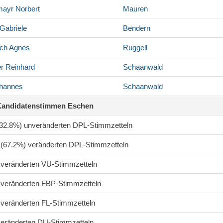
mayr
Norbert
Mauren
Gabriele
Bendern
ch
Agnes
Ruggell
r
Reinhard
Schaanwald
hannes
Schaanwald
Kandidatenstimmen Eschen
 (32.8%) unveränderten DPL-Stimmzetteln
2 (67.2%) veränderten DPL-Stimmzetteln
4 veränderten VU-Stimmzetteln
7 veränderten FBP-Stimmzetteln
0 veränderten FL-Stimmzetteln
 veränderten DU-Stimmzetteln