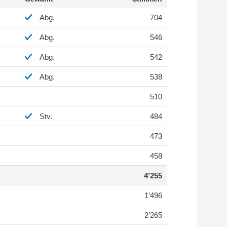
Abg.
704
Abg.
546
Abg.
542
Abg.
538
510
Stv.
484
473
458
4’255
1’496
2’265