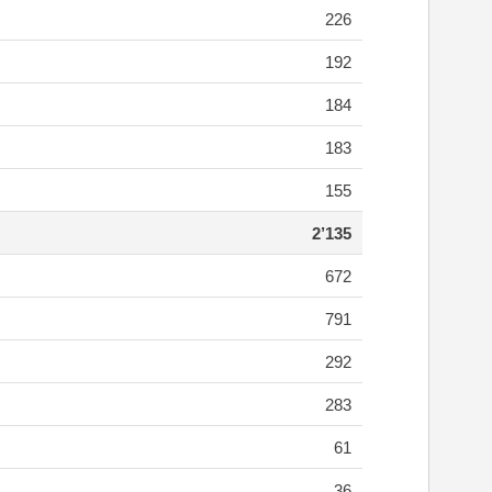
226
192
184
183
155
2’135
672
791
292
283
61
36