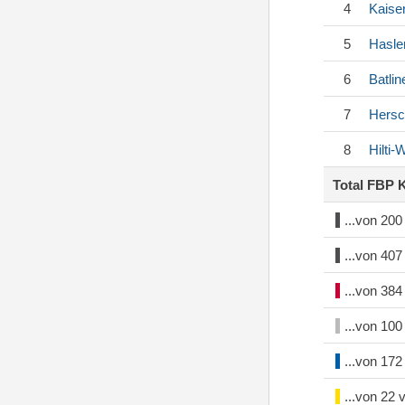
4
Kaise
5
Hasle
6
Batlin
7
Hersc
8
Hilti
Total FBP 
...von 20
...von 40
...von 38
...von 10
...von 17
...von 22