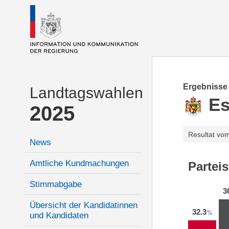
Ergebnisse
Landtagswahlen
E
2025
Resultat vo
News
Amtliche Kundmachungen
Partei
Stimmabgabe
3
Übersicht der Kandidatinnen
32.3
%
und Kandidaten