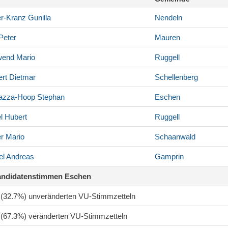
r-Kranz
Gunilla
Nendeln
Peter
Mauren
wend
Mario
Ruggell
rt
Dietmar
Schellenberg
azza-Hoop
Stephan
Eschen
l
Hubert
Ruggell
r
Mario
Schaanwald
el
Andreas
Gamprin
andidatenstimmen Eschen
7 (32.7%) unveränderten VU-Stimmzetteln
4 (67.3%) veränderten VU-Stimmzetteln