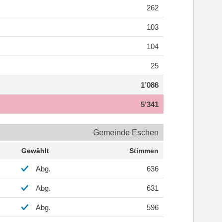
262
103
104
25
1’086
5’341
Gemeinde Eschen
Gewählt
Stimmen
Abg.
636
Abg.
631
Abg.
596