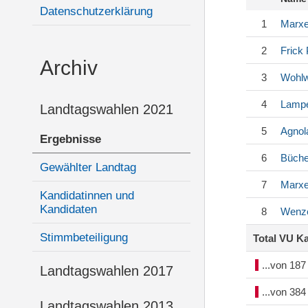
Datenschutzerklärung
1
Marxe
2
Frick
Archiv
3
Wohl
4
Lampe
Landtagswahlen 2021
5
Agnol
Ergebnisse
6
Büche
Gewählter Landtag
7
Marxe
Kandidatinnen und
Kandidaten
8
Wenz
Stimmbeteiligung
Total VU K
...von 18
Landtagswahlen 2017
...von 38
Landtagswahlen 2013