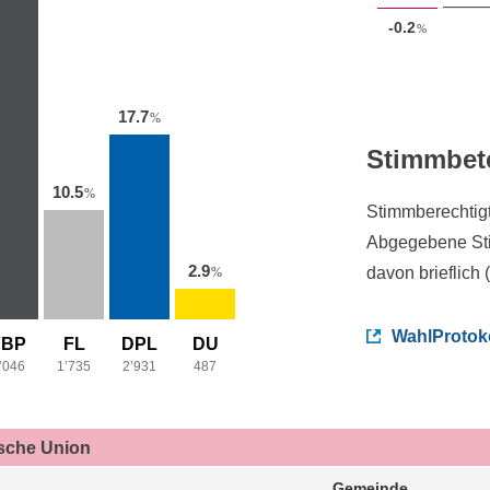
-0.2
%
17.7
%
Stimmbet
10.5
%
Stimmberechtig
Abgegebene St
2.9
davon brieflich 
%
WahlProtok
FBP
FL
DPL
DU
’046
1’735
2’931
487
ische Union
Gemeinde