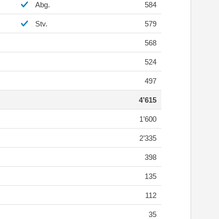
Abg.
584
Stv.
579
568
524
497
4’615
1’600
2’335
398
135
112
35