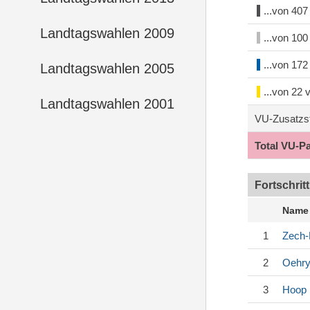
...von 40
Landtagswahlen 2009
...von 10
...von 17
Landtagswahlen 2005
...von 22
Landtagswahlen 2001
VU-Zusatzs
Total VU-P
Fortschrit
Name
1
Zech
2
Oehr
3
Hoop