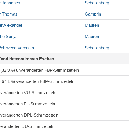
r
Johannes
Schellenberg
r
Thomas
Gamprin
er
Alexander
Mauren
he
Sonja
Mauren
-Wohlwend
Veronika
Schellenberg
Kandidatenstimmen Eschen
0 (32.9%) unveränderten FBP-Stimmzetteln
7 (67.1%) veränderten FBP-Stimmzetteln
4 veränderten VU-Stimmzetteln
0 veränderten FL-Stimmzetteln
2 veränderten DPL-Stimmzetteln
 veränderten DU-Stimmzetteln