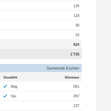
135
118
30
15
824
1’735
Gemeinde Eschen
Gewählt
Stimmen
Abg.
561
Stv.
397
237