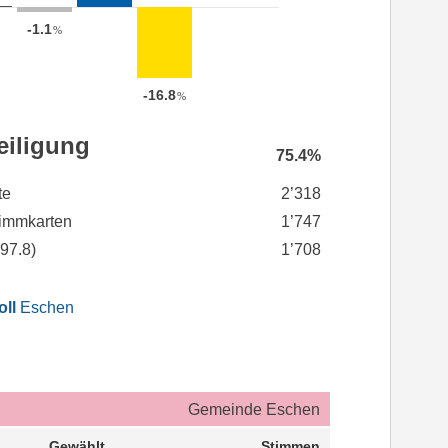
-1.1
%
-16.8
%
eiligung
75.4%
te
2’318
immkarten
1’747
(
97.8
)
1’708
oll
Eschen
Gemeinde Eschen
Gewählt
Stimmen