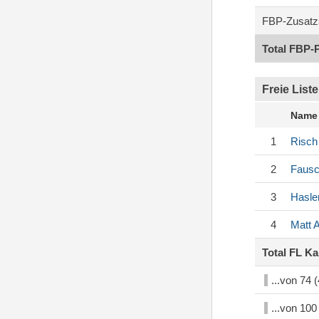
FBP-Zusatz
Total FBP-
Freie Liste
Name
1
Risch
2
Faus
3
Hasle
4
Matt
A
Total FL K
...von 74
...von 10