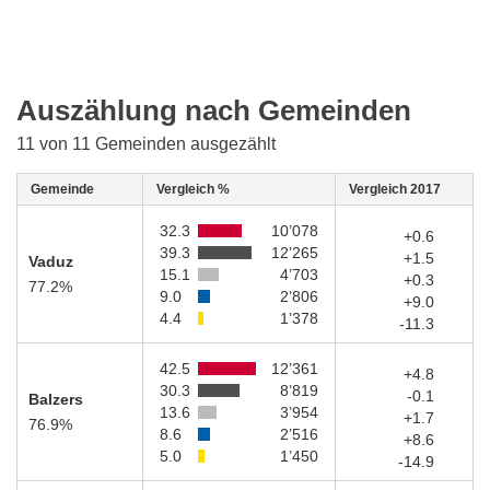
Auszählung nach Gemeinden
11 von 11 Gemeinden ausgezählt
Gemeinde
Vergleich %
Vergleich 2017
32.3
10’078
+0.6
39.3
12’265
+1.5
Vaduz
15.1
4’703
+0.3
77.2%
9.0
2’806
+9.0
4.4
1’378
-11.3
42.5
12’361
+4.8
30.3
8’819
-0.1
Balzers
13.6
3’954
+1.7
76.9%
8.6
2’516
+8.6
5.0
1’450
-14.9