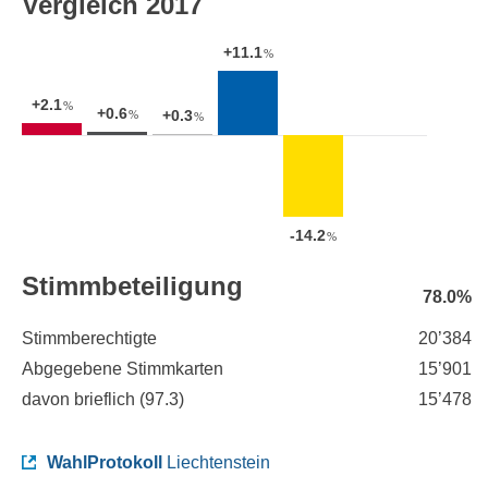
Vergleich 2017
+11.1
%
+2.1
%
+0.6
+0.3
%
%
-14.2
%
Stimmbeteiligung
78.0%
Stimmberechtigte
20’384
Abgegebene Stimmkarten
15’901
davon brieflich (
97.3
)
15’478
WahlProtokoll
Liechtenstein