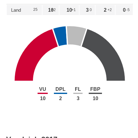
Land
25
10
10
3
2
0
+2
+1
0
+2
-5
VU
DPL
FL
FBP
10
2
3
10