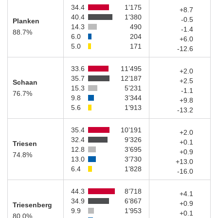
34.4
1’175
+8.7
40.4
1’380
-0.5
Planken
14.3
490
-1.4
88.7%
6.0
204
+6.0
5.0
171
-12.6
33.6
11’495
+2.0
35.7
12’187
+2.5
Schaan
15.3
5’231
-1.1
76.7%
9.8
3’344
+9.8
5.6
1’913
-13.2
35.4
10’191
+2.0
32.4
9’326
+0.1
Triesen
12.8
3’695
+0.9
74.8%
13.0
3’730
+13.0
6.4
1’828
-16.0
44.3
8’718
+4.1
34.9
6’867
+0.9
Triesenberg
9.9
1’953
+0.1
80.0%