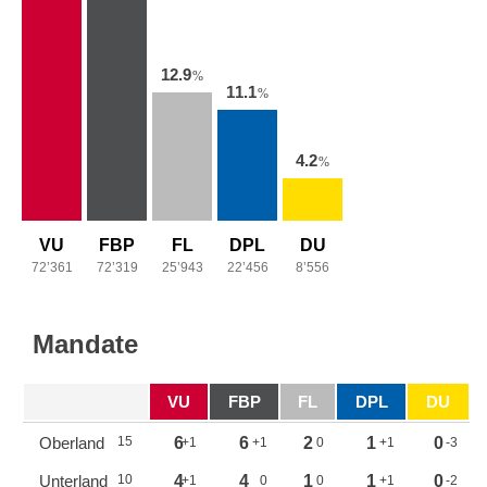
12.9
%
11.1
%
4.2
%
VU
FBP
FL
DPL
DU
72’361
72’319
25’943
22’456
8’556
Mandate
VU
FBP
FL
DPL
DU
Oberland
15
6
6
2
1
0
+1
+1
0
+1
-3
Unterland
10
4
4
1
1
0
+1
0
0
+1
-2