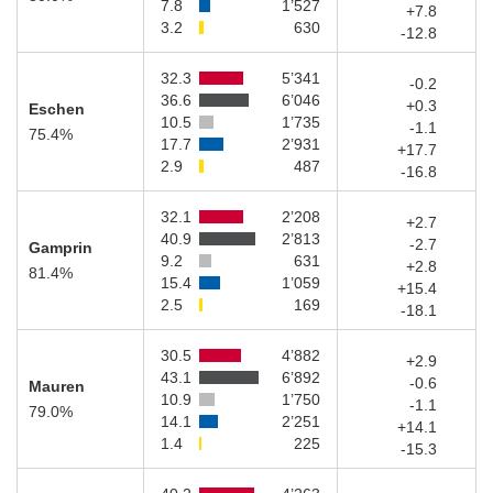
7.8
1’527
+7.8
3.2
630
-12.8
32.3
5’341
-0.2
36.6
6’046
+0.3
Eschen
10.5
1’735
-1.1
75.4%
17.7
2’931
+17.7
2.9
487
-16.8
32.1
2’208
+2.7
40.9
2’813
-2.7
Gamprin
9.2
631
+2.8
81.4%
15.4
1’059
+15.4
2.5
169
-18.1
30.5
4’882
+2.9
43.1
6’892
-0.6
Mauren
10.9
1’750
-1.1
79.0%
14.1
2’251
+14.1
1.4
225
-15.3