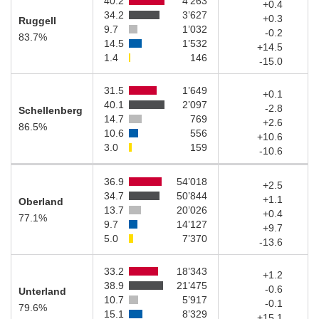
40.2
4’263
+0.4
34.2
3’627
+0.3
Ruggell
9.7
1’032
-0.2
83.7%
14.5
1’532
+14.5
1.4
146
-15.0
31.5
1’649
+0.1
40.1
2’097
-2.8
Schellenberg
14.7
769
+2.6
86.5%
10.6
556
+10.6
3.0
159
-10.6
36.9
54’018
+2.5
34.7
50’844
+1.1
Oberland
13.7
20’026
+0.4
77.1%
9.7
14’127
+9.7
5.0
7’370
-13.6
33.2
18’343
+1.2
38.9
21’475
-0.6
Unterland
10.7
5’917
-0.1
79.6%
15.1
8’329
+15.1