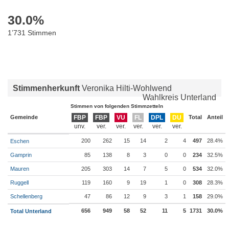
30.0
%
1’731 Stimmen
Stimmenherkunft
Veronika Hilti-Wohlwend
Wahlkreis Unterland
Stimmen von folgenden Stimmzetteln
Gemeinde
FBP
FBP
VU
FL
DPL
DU
Total
Anteil
200
262
15
14
2
4
497
28.4%
Eschen
Gamprin
85
138
8
3
0
0
234
32.5%
Mauren
205
303
14
7
5
0
534
32.0%
Ruggell
119
160
9
19
1
0
308
28.3%
Schellenberg
47
86
12
9
3
1
158
29.0%
656
949
58
52
11
5
1731
30.0%
Total Unterland