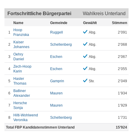
Fortschrittliche Bürgerpartei
Wahlkreis Unterland
Name
Gemeinde
Gewählt
Stimmen
Hoop
1
Ruggell
Abg.
2’091
Franziska
Kaiser
2
Schellenberg
Abg.
2’068
Johannes
Oehry
3
Eschen
Abg.
2’067
Daniel
Zech-Hoop
4
Eschen
Abg.
2’055
Karin
Hasler
5
Gamprin
Stv.
2’049
Thomas
Batliner
6
Mauren
1’934
Alexander
Hersche
7
Mauren
1’929
Sonja
Hilti-Wohlwend
8
Schellenberg
1’731
Veronika
Total FBP Kandidatenstimmen Unterland
15’924