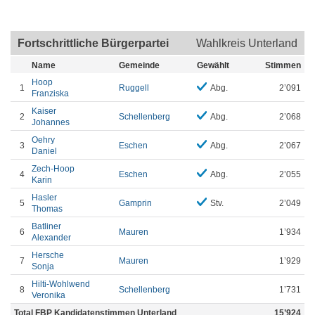
Fortschrittliche Bürgerpartei
Wahlkreis Unterland
Name
Gemeinde
Gewählt
Stimmen
Hoop
1
Ruggell
Abg.
2’091
Franziska
Kaiser
2
Schellenberg
Abg.
2’068
Johannes
Oehry
3
Eschen
Abg.
2’067
Daniel
Zech-Hoop
4
Eschen
Abg.
2’055
Karin
Hasler
5
Gamprin
Stv.
2’049
Thomas
Batliner
6
Mauren
1’934
Alexander
Hersche
7
Mauren
1’929
Sonja
Hilti-Wohlwend
8
Schellenberg
1’731
Veronika
Total FBP Kandidatenstimmen Unterland
15’924