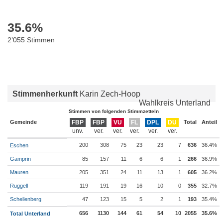
35.6
%
2’055 Stimmen
Stimmenherkunft
Karin Zech-Hoop
Wahlkreis Unterland
Stimmen von folgenden Stimmzetteln
Gemeinde
FBP
FBP
VU
FL
DPL
DU
Total
Anteil
200
308
75
23
23
7
636
36.4%
Eschen
Gamprin
85
157
11
6
6
1
266
36.9%
Mauren
205
351
24
11
13
1
605
36.2%
Ruggell
119
191
19
16
10
0
355
32.7%
Schellenberg
47
123
15
5
2
1
193
35.4%
656
1130
144
61
54
10
2055
35.6%
Total Unterland