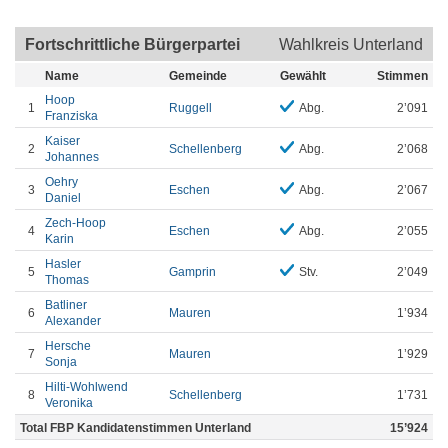
Fortschrittliche Bürgerpartei
Wahlkreis Unterland
Name
Gemeinde
Gewählt
Stimmen
Hoop
1
Ruggell
Abg.
2’091
Franziska
Kaiser
2
Schellenberg
Abg.
2’068
Johannes
Oehry
3
Eschen
Abg.
2’067
Daniel
Zech-Hoop
4
Eschen
Abg.
2’055
Karin
Hasler
5
Gamprin
Stv.
2’049
Thomas
Batliner
6
Mauren
1’934
Alexander
Hersche
7
Mauren
1’929
Sonja
Hilti-Wohlwend
8
Schellenberg
1’731
Veronika
Total FBP Kandidatenstimmen Unterland
15’924