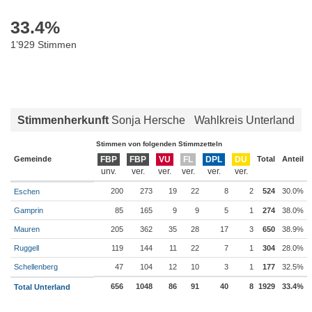
33.4
%
1’929 Stimmen
Stimmenherkunft
Sonja Hersche
Wahlkreis Unterland
Stimmen von folgenden Stimmzetteln
Gemeinde
FBP
FBP
VU
FL
DPL
DU
Total
Anteil
200
273
19
22
8
2
524
30.0%
Eschen
Gamprin
85
165
9
9
5
1
274
38.0%
Mauren
205
362
35
28
17
3
650
38.9%
Ruggell
119
144
11
22
7
1
304
28.0%
Schellenberg
47
104
12
10
3
1
177
32.5%
656
1048
86
91
40
8
1929
33.4%
Total Unterland