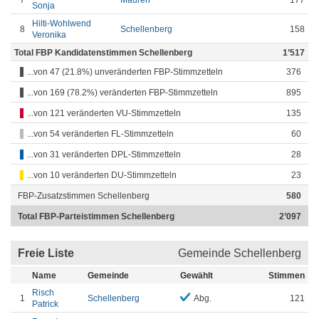
7
Mauren
177
Sonja
Hilti-Wohlwend
8
Schellenberg
158
Veronika
Total FBP Kandidatenstimmen Schellenberg
1’517
...von 47 (21.8%) unveränderten FBP-Stimmzetteln
376
...von 169 (78.2%) veränderten FBP-Stimmzetteln
895
...von 121 veränderten VU-Stimmzetteln
135
...von 54 veränderten FL-Stimmzetteln
60
...von 31 veränderten DPL-Stimmzetteln
28
...von 10 veränderten DU-Stimmzetteln
23
FBP-Zusatzstimmen Schellenberg
580
Total FBP-Parteistimmen Schellenberg
2’097
Freie Liste
Gemeinde Schellenberg
Name
Gemeinde
Gewählt
Stimmen
Risch
1
Schellenberg
Abg.
121
Patrick