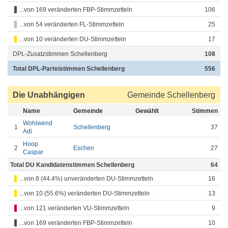
...von 169 veränderten FBP-Stimmzetteln
106
...von 54 veränderten FL-Stimmzetteln
25
...von 10 veränderten DU-Stimmzetteln
17
DPL-Zusatzstimmen Schellenberg
108
Total DPL-Parteistimmen Schellenberg
556
Die Unabhängigen
Gemeinde Schellenberg
Name
Gemeinde
Gewählt
Stimmen
Wohlwend
1
Schellenberg
37
Adi
Hoop
2
Eschen
27
Caspar
Total DU Kandidatenstimmen Schellenberg
64
...von 8 (44.4%) unveränderten DU-Stimmzetteln
16
...von 10 (55.6%) veränderten DU-Stimmzetteln
13
...von 121 veränderten VU-Stimmzetteln
9
...von 169 veränderten FBP-Stimmzetteln
10