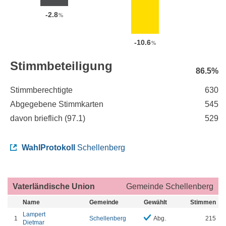
-2.8
%
-10.6
%
Stimmbeteiligung
86.5%
Stimmberechtigte
630
Abgegebene Stimmkarten
545
davon brieflich (
97.1
)
529
WahlProtokoll
Schellenberg
Vaterländische Union
Gemeinde Schellenberg
Name
Gemeinde
Gewählt
Stimmen
Lampert
1
Schellenberg
Abg.
215
Dietmar