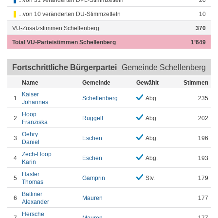
...von 31 veränderten DPL-Stimmzetteln
20
...von 10 veränderten DU-Stimmzetteln
10
VU-Zusatzstimmen Schellenberg
370
Total VU-Parteistimmen Schellenberg
1’649
Fortschrittliche Bürgerpartei
Gemeinde Schellenberg
Name
Gemeinde
Gewählt
Stimmen
Kaiser
1
Schellenberg
Abg.
235
Johannes
Hoop
2
Ruggell
Abg.
202
Franziska
Oehry
3
Eschen
Abg.
196
Daniel
Zech-Hoop
4
Eschen
Abg.
193
Karin
Hasler
5
Gamprin
Stv.
179
Thomas
Batliner
6
Mauren
177
Alexander
Hersche