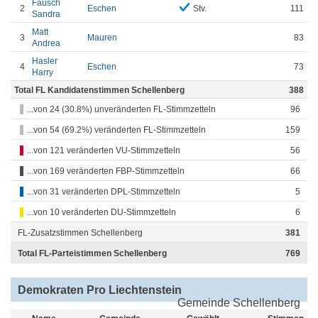
Fausch
2
Eschen
Stv.
111
Sandra
Matt
3
Mauren
83
Andrea
Hasler
4
Eschen
73
Harry
Total FL Kandidatenstimmen Schellenberg
388
...von 24 (30.8%) unveränderten FL-Stimmzetteln
96
...von 54 (69.2%) veränderten FL-Stimmzetteln
159
...von 121 veränderten VU-Stimmzetteln
56
...von 169 veränderten FBP-Stimmzetteln
66
...von 31 veränderten DPL-Stimmzetteln
5
...von 10 veränderten DU-Stimmzetteln
6
FL-Zusatzstimmen Schellenberg
381
Total FL-Parteistimmen Schellenberg
769
Demokraten Pro Liechtenstein
Gemeinde Schellenberg