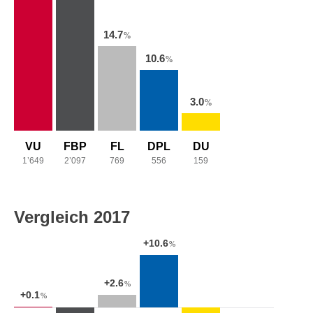
14.7
%
10.6
%
3.0
%
VU
FBP
FL
DPL
DU
1’649
2’097
769
556
159
Vergleich 2017
+10.6
%
+2.6
%
+0.1
%