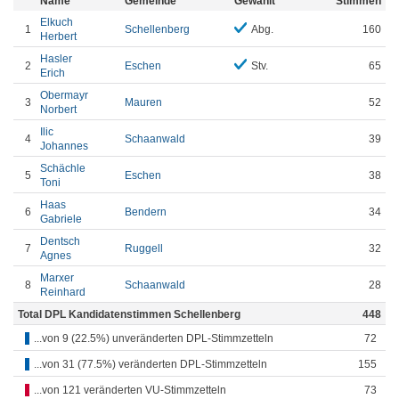
Name
Gemeinde
Gewählt
Stimmen
Elkuch
1
Schellenberg
Abg.
160
Herbert
Hasler
2
Eschen
Stv.
65
Erich
Obermayr
3
Mauren
52
Norbert
Ilic
4
Schaanwald
39
Johannes
Schächle
5
Eschen
38
Toni
Haas
6
Bendern
34
Gabriele
Dentsch
7
Ruggell
32
Agnes
Marxer
8
Schaanwald
28
Reinhard
Total DPL Kandidatenstimmen Schellenberg
448
...von 9 (22.5%) unveränderten DPL-Stimmzetteln
72
...von 31 (77.5%) veränderten DPL-Stimmzetteln
155
...von 121 veränderten VU-Stimmzetteln
73