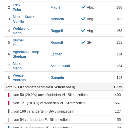
Frick
2
Mauren
Abg.
188
Peter
Marxer-Kranz
3
Nendeln
Abg.
182
Gunilla
Wohlwend
4
Ruggell
Abg.
163
Mario
Büchel
5
Ruggell
Stv.
151
Hubert
Agnolazza-Hoop
6
Eschen
134
Stephan
Marxer
7
Schaanwald
134
Mario
Wenzel
8
Gamprin
112
Andreas
Total VU Kandidatenstimmen Schellenberg
1’279
...von 50 (29.2%) unveränderten VU-Stimmzetteln
400
...von 121 (70.8%) veränderten VU-Stimmzetteln
667
...von 169 veränderten FBP-Stimmzetteln
127
...von 54 veränderten FL-Stimmzetteln
55