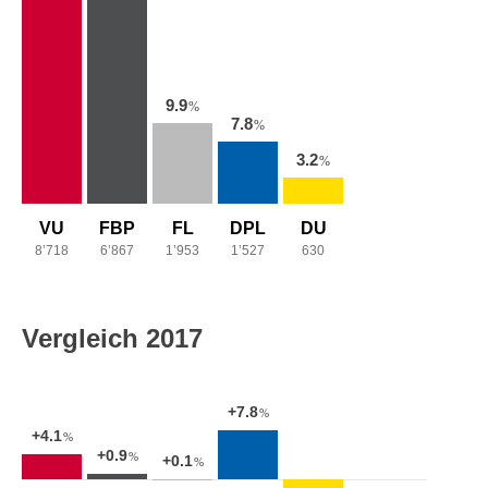
9.9
%
7.8
%
3.2
%
VU
FBP
FL
DPL
DU
8’718
6’867
1’953
1’527
630
Vergleich 2017
+7.8
%
+4.1
%
+0.9
%
+0.1
%