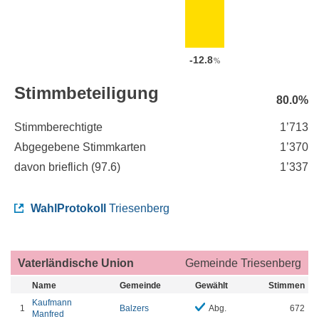
-12.8
%
Stimmbeteiligung
80.0%
Stimmberechtigte
1’713
Abgegebene Stimmkarten
1’370
davon brieflich (
97.6
)
1’337
WahlProtokoll
Triesenberg
Vaterländische Union
Gemeinde Triesenberg
Name
Gemeinde
Gewählt
Stimmen
Kaufmann
1
Balzers
Abg.
672
Manfred