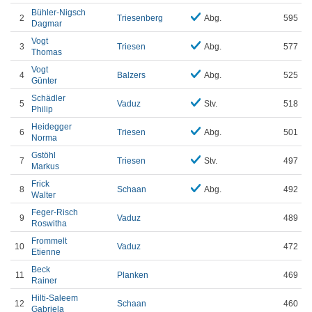
Bühler-Nigsch
2
Triesenberg
Abg.
595
Dagmar
Vogt
3
Triesen
Abg.
577
Thomas
Vogt
4
Balzers
Abg.
525
Günter
Schädler
5
Vaduz
Stv.
518
Philip
Heidegger
6
Triesen
Abg.
501
Norma
Gstöhl
7
Triesen
Stv.
497
Markus
Frick
8
Schaan
Abg.
492
Walter
Feger-Risch
9
Vaduz
489
Roswitha
Frommelt
10
Vaduz
472
Etienne
Beck
11
Planken
469
Rainer
Hilti-Saleem
12
Schaan
460
Gabriela