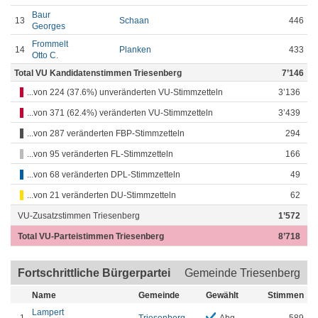
Baur
13
Schaan
446
Georges
Frommelt
14
Planken
433
Otto C.
Total VU Kandidatenstimmen Triesenberg
7’146
...von 224 (37.6%) unveränderten VU-Stimmzetteln
3’136
...von 371 (62.4%) veränderten VU-Stimmzetteln
3’439
...von 287 veränderten FBP-Stimmzetteln
294
...von 95 veränderten FL-Stimmzetteln
166
...von 68 veränderten DPL-Stimmzetteln
49
...von 21 veränderten DU-Stimmzetteln
62
VU-Zusatzstimmen Triesenberg
1’572
Total VU-Parteistimmen Triesenberg
8’718
Fortschrittliche Bürgerpartei
Gemeinde Triesenberg
Name
Gemeinde
Gewählt
Stimmen
Lampert