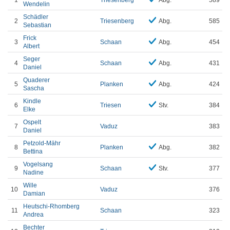
1
Triesenberg
Abg.
589
Wendelin
Schädler
2
Triesenberg
Abg.
585
Sebastian
Frick
3
Schaan
Abg.
454
Albert
Seger
4
Schaan
Abg.
431
Daniel
Quaderer
5
Planken
Abg.
424
Sascha
Kindle
6
Triesen
Stv.
384
Elke
Ospelt
7
Vaduz
383
Daniel
Petzold-Mähr
8
Planken
Abg.
382
Bettina
Vogelsang
9
Schaan
Stv.
377
Nadine
Wille
10
Vaduz
376
Damian
Heutschi-Rhomberg
11
Schaan
323
Andrea
Bechter