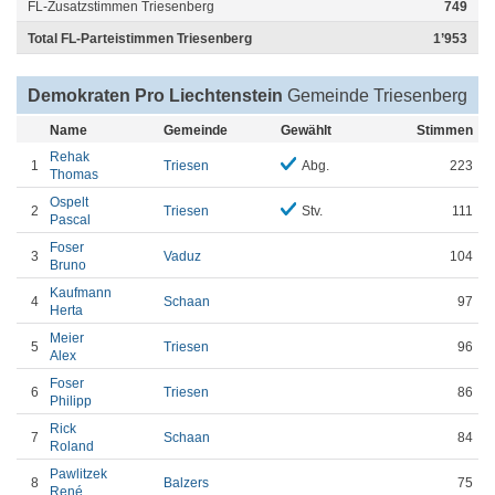
FL-Zusatzstimmen Triesenberg
749
Total FL-Parteistimmen Triesenberg
1’953
Demokraten Pro Liechtenstein
Gemeinde Triesenberg
Name
Gemeinde
Gewählt
Stimmen
Rehak
1
Triesen
Abg.
223
Thomas
Ospelt
2
Triesen
Stv.
111
Pascal
Foser
3
Vaduz
104
Bruno
Kaufmann
4
Schaan
97
Herta
Meier
5
Triesen
96
Alex
Foser
6
Triesen
86
Philipp
Rick
7
Schaan
84
Roland
Pawlitzek
8
Balzers
75
René