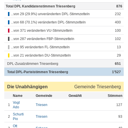
Total DPL Kandidatenstimmen Triesenberg
876
...von 29 (29.9%) unveränderten DPL-Stimmzetteln
232
...von 68 (70.1%) veränderten DPL-Stimmzetteln
400
...von 371 veränderten VU-Stimmzetteln
100
...von 287 veränderten FBP-Stimmzetteln
102
...von 95 veränderten FL-Stimmzetteln
13
...von 21 veränderten DU-Stimmzetteln
29
DPL-Zusatzstimmen Triesenberg
651
Total DPL-Parteistimmen Triesenberg
1’527
Die Unabhängigen
Gemeinde Triesenberg
Name
Gemeinde
Gewählt
Stimmen
Vogt
1
Triesen
127
Ado
Schurti
2
Triesen
93
Pio
Ott