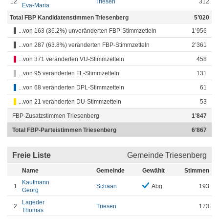
12
Triesen
312
Eva-Maria
Total FBP Kandidatenstimmen Triesenberg
5’020
...von 163 (36.2%) unveränderten FBP-Stimmzetteln
1’956
...von 287 (63.8%) veränderten FBP-Stimmzetteln
2’361
...von 371 veränderten VU-Stimmzetteln
458
...von 95 veränderten FL-Stimmzetteln
131
...von 68 veränderten DPL-Stimmzetteln
61
...von 21 veränderten DU-Stimmzetteln
53
FBP-Zusatzstimmen Triesenberg
1’847
Total FBP-Parteistimmen Triesenberg
6’867
Freie Liste
Gemeinde Triesenberg
Name
Gemeinde
Gewählt
Stimmen
Kaufmann
1
Schaan
Abg.
193
Georg
Lageder
2
Triesen
173
Thomas