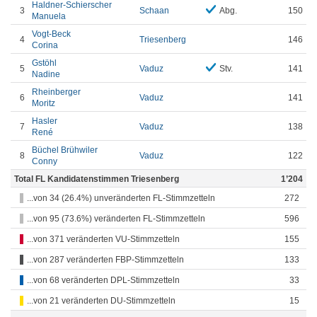
Haldner-Schierscher
3
Schaan
Abg.
150
Manuela
Vogt-Beck
4
Triesenberg
146
Corina
Gstöhl
5
Vaduz
Stv.
141
Nadine
Rheinberger
6
Vaduz
141
Moritz
Hasler
7
Vaduz
138
René
Büchel Brühwiler
8
Vaduz
122
Conny
Total FL Kandidatenstimmen Triesenberg
1’204
...von 34 (26.4%) unveränderten FL-Stimmzetteln
272
...von 95 (73.6%) veränderten FL-Stimmzetteln
596
...von 371 veränderten VU-Stimmzetteln
155
...von 287 veränderten FBP-Stimmzetteln
133
...von 68 veränderten DPL-Stimmzetteln
33
...von 21 veränderten DU-Stimmzetteln
15