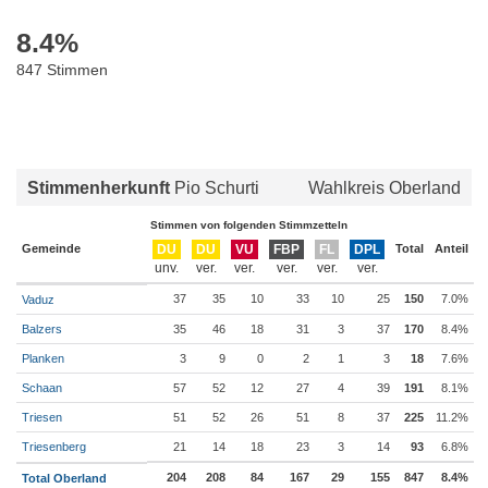
8.4
%
847 Stimmen
Stimmenherkunft
Pio Schurti
Wahlkreis Oberland
Stimmen von folgenden Stimmzetteln
Gemeinde
DU
DU
VU
FBP
FL
DPL
Total
Anteil
37
35
10
33
10
25
150
7.0%
Vaduz
Balzers
35
46
18
31
3
37
170
8.4%
Planken
3
9
0
2
1
3
18
7.6%
Schaan
57
52
12
27
4
39
191
8.1%
Triesen
51
52
26
51
8
37
225
11.2%
Triesenberg
21
14
18
23
3
14
93
6.8%
204
208
84
167
29
155
847
8.4%
Total Oberland