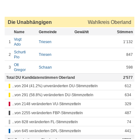
Die Unabhängigen
Wahlkreis Oberland
Name
Gemeinde
Gewählt
Stimmen
Vogt
1
Triesen
1’132
Ado
Schurti
2
Triesen
847
Pio
Ott
3
Schaan
598
Gregor
Total DU Kandidatenstimmen Oberland
2’577
...von 204 (41.2%) unveränderten DU-Stimmzetteln
612
...von 291 (58.8%) veränderten DU-Stimmzetteln
634
...von 2148 veränderten VU-Stimmzetteln
329
...von 2255 veränderten FBP-Stimmzetteln
487
...von 828 veränderten FL-Stimmzetteln
74
...von 645 veränderten DPL-Stimmzetteln
441