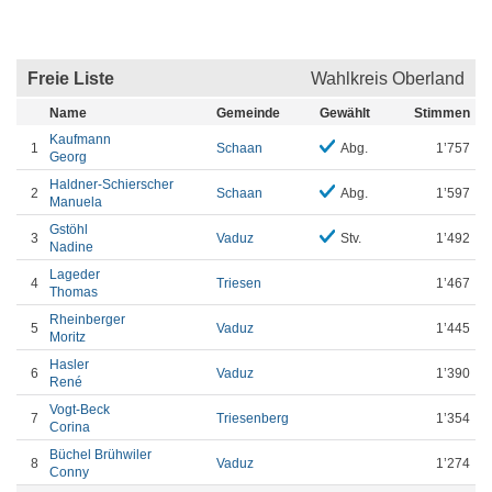
Freie Liste
Wahlkreis Oberland
Name
Gemeinde
Gewählt
Stimmen
Kaufmann
1
Schaan
Abg.
1’757
Georg
Haldner-Schierscher
2
Schaan
Abg.
1’597
Manuela
Gstöhl
3
Vaduz
Stv.
1’492
Nadine
Lageder
4
Triesen
1’467
Thomas
Rheinberger
5
Vaduz
1’445
Moritz
Hasler
6
Vaduz
1’390
René
Vogt-Beck
7
Triesenberg
1’354
Corina
Büchel Brühwiler
8
Vaduz
1’274
Conny