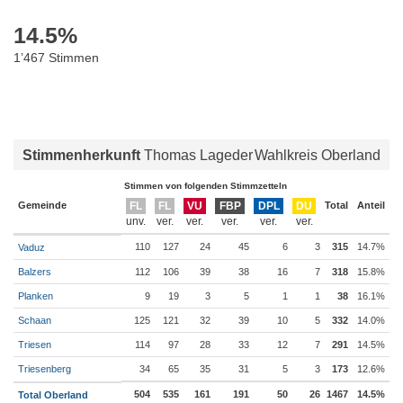
14.5
%
1’467 Stimmen
Stimmenherkunft
Thomas Lageder
Wahlkreis Oberland
Stimmen von folgenden Stimmzetteln
Gemeinde
FL
FL
VU
FBP
DPL
DU
Total
Anteil
110
127
24
45
6
3
315
14.7%
Vaduz
Balzers
112
106
39
38
16
7
318
15.8%
Planken
9
19
3
5
1
1
38
16.1%
Schaan
125
121
32
39
10
5
332
14.0%
Triesen
114
97
28
33
12
7
291
14.5%
Triesenberg
34
65
35
31
5
3
173
12.6%
504
535
161
191
50
26
1467
14.5%
Total Oberland