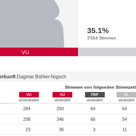
35.1
%
3’554 Stimmen
VU
rkunft
Dagmar Bühler-Nigsch
Stimmen von folgenden Stimmzett
VU
VU
FBP
FL
unverändert
verändert
verändert
verändert
284
250
64
64
298
346
66
54
23
36
3
11