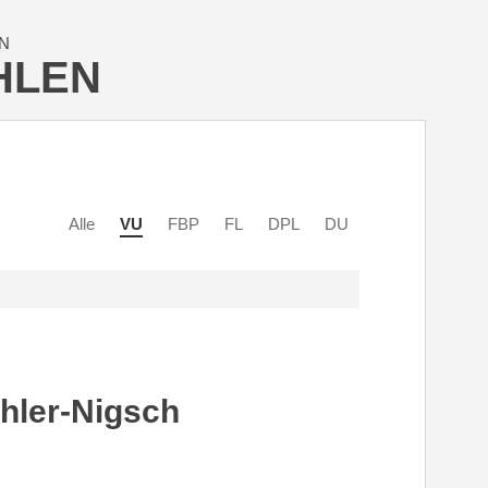
N
HLEN
Alle
VU
FBP
FL
DPL
DU
hler-Nigsch