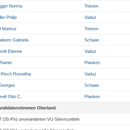
gger
Norma
Triesen
ler
Philip
Vaduz
l
Markus
Triesen
Saleem
Gabriela
Schaan
elt
Etienne
Vaduz
Rainer
Planken
-Risch
Roswitha
Vaduz
eorges
Schaan
elt
Otto C.
Planken
andidatenstimmen Oberland
97 (39.4%) unveränderten VU-Stimmzetteln