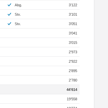
Abg.
3’122
Stv.
3’101
Stv.
3’051
3’041
3’015
2’973
2’922
2’895
2’780
44’614
19’558