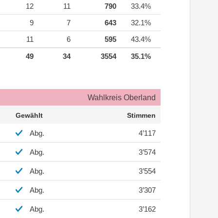
12
11
790
33.4%
9
7
643
32.1%
11
6
595
43.4%
49
34
3554
35.1%
Wahlkreis Oberland
Gewählt
Stimmen
Abg.
4’117
Abg.
3’574
Abg.
3’554
Abg.
3’307
Abg.
3’162