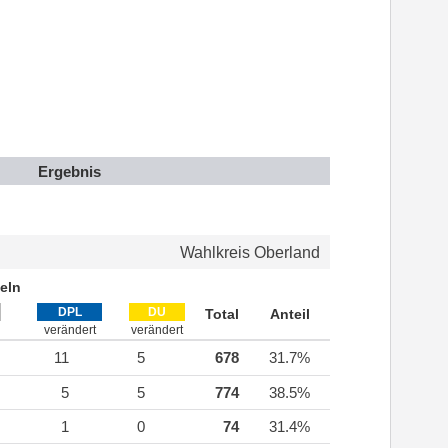
Ergebnis
Wahlkreis Oberland
eln
DPL
DU
Total
Anteil
verändert
verändert
11
5
678
31.7%
5
5
774
38.5%
1
0
74
31.4%