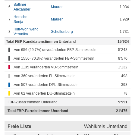
Batliner
6
Mauren
1’934
Alexander
Hersche
7
Mauren
1’929
Sonja
Hilti-Wohlwend
8
Schellenberg
1’731
Veronika
Total FBP Kandidatenstimmen Unterland
15’924
...von 656 (29.7%) unveränderten FBP-Stimmzetteln
5’248
...von 1550 (70.3%) veränderten FBP-Stimmzetteln
8’570
...von 1135 veränderten VU-Stimmzetteln
1’132
...von 360 veränderten FL-Stimmzetteln
498
...von 507 veränderten DPL-Stimmzetteln
398
...von 62 veränderten DU-Stimmzetteln
78
FBP-Zusatzstimmen Unterland
5’551
Total FBP-Parteistimmen Unterland
21’475
Freie Liste
Wahlkreis Unterland