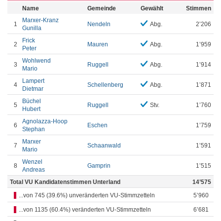
Name
Gemeinde
Gewählt
Stimmen
Marxer-Kranz
1
Nendeln
Abg.
2’206
Gunilla
Frick
2
Mauren
Abg.
1’959
Peter
Wohlwend
3
Ruggell
Abg.
1’914
Mario
Lampert
4
Schellenberg
Abg.
1’871
Dietmar
Büchel
5
Ruggell
Stv.
1’760
Hubert
Agnolazza-Hoop
6
Eschen
1’759
Stephan
Marxer
7
Schaanwald
1’591
Mario
Wenzel
8
Gamprin
1’515
Andreas
Total VU Kandidatenstimmen Unterland
14’575
...von 745 (39.6%) unveränderten VU-Stimmzetteln
5’960
...von 1135 (60.4%) veränderten VU-Stimmzetteln
6’681