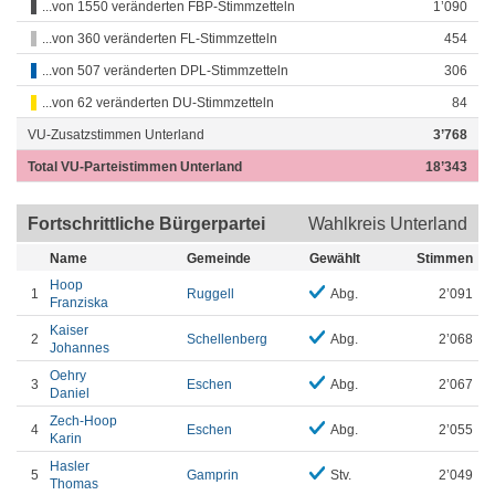
...von 1550 veränderten FBP-Stimmzetteln
1’090
...von 360 veränderten FL-Stimmzetteln
454
...von 507 veränderten DPL-Stimmzetteln
306
...von 62 veränderten DU-Stimmzetteln
84
VU-Zusatzstimmen Unterland
3’768
Total VU-Parteistimmen Unterland
18’343
Fortschrittliche Bürgerpartei
Wahlkreis Unterland
Name
Gemeinde
Gewählt
Stimmen
Hoop
1
Ruggell
Abg.
2’091
Franziska
Kaiser
2
Schellenberg
Abg.
2’068
Johannes
Oehry
3
Eschen
Abg.
2’067
Daniel
Zech-Hoop
4
Eschen
Abg.
2’055
Karin
Hasler
5
Gamprin
Stv.
2’049
Thomas