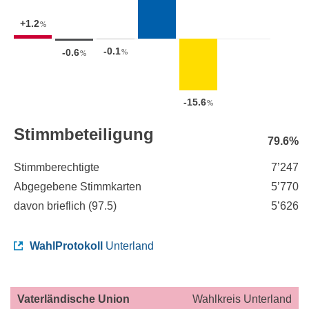
+1.2
%
-0.1
-0.6
%
%
-15.6
%
Stimmbeteiligung
79.6%
Stimmberechtigte
7’247
Abgegebene Stimmkarten
5’770
davon brieflich (
97.5
)
5’626
WahlProtokoll
Unterland
Vaterländische Union
Wahlkreis Unterland