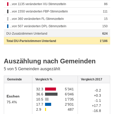
...von 1135 veränderten VU-Stimmzetteln
86
...von 1550 veränderten FBP-Stimmzetteln
111
...von 360 veränderten FL-Stimmzetteln
15
...von 507 veränderten DPL-Stimmzetteln
150
DU-Zusatzstimmen Unterland
624
Total DU-Parteistimmen Unterland
1’186
Auszählung nach Gemeinden
5 von 5 Gemeinden ausgezählt
Gemeinde
Vergleich %
Vergleich 2017
32.3
5’341
-0.2
36.6
6’046
+0.3
Eschen
10.5
1’735
-1.1
75.4%
17.7
2’931
+17.7
2.9
487
-16.8