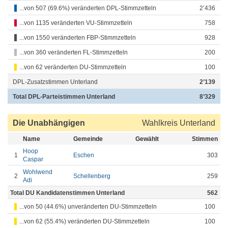
...von 507 (69.6%) veränderten DPL-Stimmzetteln
2’436
...von 1135 veränderten VU-Stimmzetteln
758
...von 1550 veränderten FBP-Stimmzetteln
928
...von 360 veränderten FL-Stimmzetteln
200
...von 62 veränderten DU-Stimmzetteln
100
DPL-Zusatzstimmen Unterland
2’139
Total DPL-Parteistimmen Unterland
8’329
Die Unabhängigen
Wahlkreis Unterland
Name
Gemeinde
Gewählt
Stimmen
Hoop
1
Eschen
303
Caspar
Wohlwend
2
Schellenberg
259
Adi
Total DU Kandidatenstimmen Unterland
562
...von 50 (44.6%) unveränderten DU-Stimmzetteln
100
...von 62 (55.4%) veränderten DU-Stimmzetteln
100