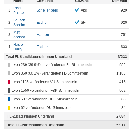
Name
Gemeinde
Gewählt
Stimmen
Risch
1
Schellenberg
Abg.
929
Patrick
Fausch
2
Eschen
Stv.
920
Sandra
Matt
3
Mauren
751
Andrea
Hasler
4
Eschen
633
Harry
Total FL Kandidatenstimmen Unterland
3’233
...von 239 (39.9%) unveränderten FL-Stimmzetteln
956
...von 360 (60.1%) veränderten FL-Stimmzetteln
1’183
...von 1135 veränderten VU-Stimmzetteln
415
...von 1550 veränderten FBP-Stimmzetteln
562
...von 507 veränderten DPL-Stimmzetteln
83
...von 62 veränderten DU-Stimmzetteln
34
FL-Zusatzstimmen Unterland
2’684
Total FL-Parteistimmen Unterland
5’917