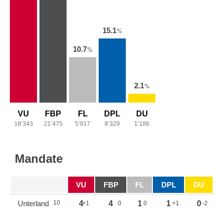
15.1
%
10.7
%
2.1
%
VU
FBP
FL
DPL
DU
18’343
21’475
5’917
8’329
1’186
Mandate
VU
FBP
FL
DPL
DU
Unterland
10
4
4
1
1
0
+1
0
0
+1
-2