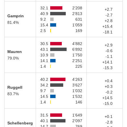
32.1
2’208
+2.7
40.9
2’813
-2.7
Gamprin
9.2
631
+2.8
81.4%
15.4
1’059
+15.4
2.5
169
-18.1
30.5
4’882
+2.9
43.1
6’892
-0.6
Mauren
10.9
1’750
-1.1
79.0%
14.1
2’251
+14.1
1.4
225
-15.3
40.2
4’263
+0.4
34.2
3’627
+0.3
Ruggell
9.7
1’032
-0.2
83.7%
14.5
1’532
+14.5
1.4
146
-15.0
31.5
1’649
+0.1
40.1
2’097
-2.8
Schellenberg
14.7
769