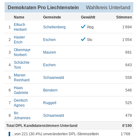
Demokraten Pro Liechtenstein
Wahlkreis Unterland
Name
Gemeinde
Gewählt
Stimmen
Elkuch
1
Schellenberg
Abg.
1’694
Herbert
Hasler
2
Eschen
Stv.
1’054
Erich
Obermayr
3
Mauren
691
Norbert
Schächle
4
Eschen
643
Toni
Marxer
5
Schaanwald
558
Reinhard
Haas
6
Bendern
546
Gabriele
Dentsch
7
Ruggell
525
Agnes
Ilic
8
Schaanwald
479
Johannes
Total DPL Kandidatenstimmen Unterland
6’190
...von 221 (30.4%) unveränderten DPL-Stimmzetteln
1’768