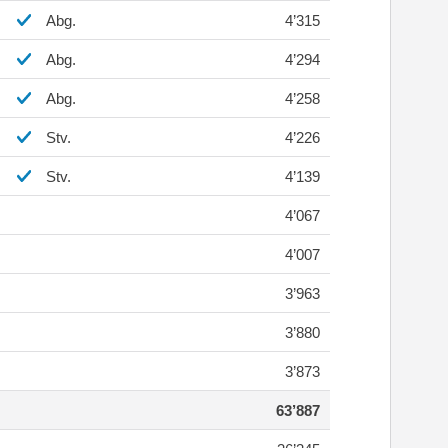
Abg.
4’315
Abg.
4’294
Abg.
4’258
Stv.
4’226
Stv.
4’139
4’067
4’007
3’963
3’880
3’873
63’887