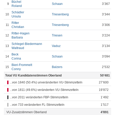
Büchel
9
Schaan
3’367
Roland
Schädler
10
Triesenberg
3’344
Ursula
Ritter
11
Triesenberg
3’306
Christian
Ritter-Hagen
12
Triesen
3’224
Barbara
Schlegel-Biedermann
13
Vaduz
3’134
Waltraud
Beck
14
Schaan
3’094
Corina
Bieri-Frommelt
15
Balzers
2’532
Conny
Total VU Kandidatenstimmen Oberland
50’481
...von 1840 (50.4%) unveränderten VU-Stimmzetteln
27’600
...von 1811 (49.6%) veränderten VU-Stimmzetteln
19’872
...von 2011 veränderten FBP-Stimmzetteln
1’492
...von 733 veränderten FL-Stimmzetteln
1’517
VU-Zusatzstimmen Oberland
4’891