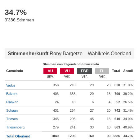
34.7
%
3’386 Stimmen
Stimmenherkunft
Rony Bargetze
Wahlkreis Oberland
Stimmen von folgenden Stimmzetteln
Gemeinde
VU
VU
FBP
FL
Total
Anteil
358
210
29
23
620
31.0%
Vaduz
Balzers
403
358
20
18
799
39.2%
Planken
24
18
6
4
52
26.5%
Schaan
431
264
27
20
742
31.4%
Triesen
345
205
45
15
610
34.0%
Triesenberg
279
241
33
10
563
40.9%
1840
1296
160
90
3386
34.7%
Total Oberland