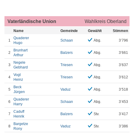
Vaterländische Union
Wahlkreis Oberland
Name
Gemeinde
Gewählt
Stimmen
Quaderer
1
Schaan
Abg.
3’796
Hugo
Brunhart
2
Balzers
Abg.
3’661
Arthur
Negele
3
Triesen
Abg.
3’637
Gebhard
Vogt
4
Triesen
Abg.
3’612
Heinz
Beck
5
Vaduz
Abg.
3’518
Jürgen
Quaderer
6
Schaan
Abg.
3’453
Harry
Caduff
7
Balzers
Stv.
3’417
Henrik
Bargetze
8
Vaduz
Stv.
3’386
Rony