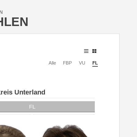
N
HLEN
Alle
FBP
VU
FL
reis Unterland
FL