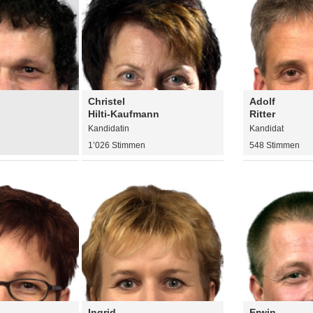
Christel
Adolf
Hilti-Kaufmann
Ritter
Kandidatin
Kandidat
n
1’026 Stimmen
548 Stimmen
Ingrid
Erwin