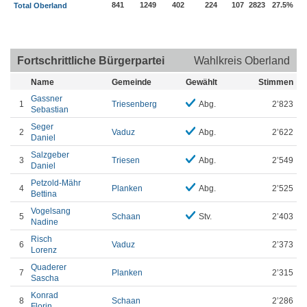
841
1249
402
224
107
2823
27.5%
Total Oberland
Fortschrittliche Bürgerpartei
Wahlkreis Oberland
Name
Gemeinde
Gewählt
Stimmen
Gassner
1
Triesenberg
Abg.
2’823
Sebastian
Seger
2
Vaduz
Abg.
2’622
Daniel
Salzgeber
3
Triesen
Abg.
2’549
Daniel
Petzold-Mähr
4
Planken
Abg.
2’525
Bettina
Vogelsang
5
Schaan
Stv.
2’403
Nadine
Risch
6
Vaduz
2’373
Lorenz
Quaderer
7
Planken
2’315
Sascha
Konrad
8
Schaan
2’286
Florin