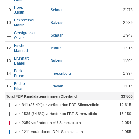
Hoop
9
Schaan
2’278
Judith
Rechsteiner
10
Balzers
2’239
Martin
Gerstgrasser
11
Schaan
1’947
Oliver
Bischof
12
Vaduz
1’916
Manfred
Brunhart
13
Balzers
1’891
Daniel
Beck
14
Triesenberg
1’884
Bruno
Büchel
15
Triesen
1’814
Kilian
Total FBP Kandidatenstimmen Oberland
33’865
...von 841 (35.4%) unveränderten FBP-Stimmzetteln
12’615
...von 1535 (64.6%) veränderten FBP-Stimmzetteln
15’159
...von 2359 veränderten VU-Stimmzetteln
3’054
...von 1211 veränderten DPL-Stimmzetteln
1’955