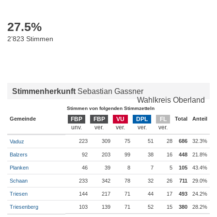
27.5
%
2’823 Stimmen
Stimmenherkunft
Sebastian Gassner
Wahlkreis Oberland
Stimmen von folgenden Stimmzetteln
Gemeinde
FBP
FBP
VU
DPL
FL
Total
Anteil
223
309
75
51
28
686
32.3%
Vaduz
Balzers
92
203
99
38
16
448
21.8%
Planken
46
39
8
7
5
105
43.4%
Schaan
233
342
78
32
26
711
29.0%
Triesen
144
217
71
44
17
493
24.2%
Triesenberg
103
139
71
52
15
380
28.2%