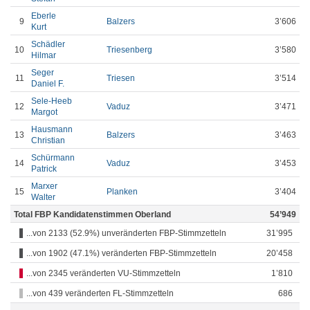
Eberle
9
Balzers
3’606
Kurt
Schädler
10
Triesenberg
3’580
Hilmar
Seger
11
Triesen
3’514
Daniel F.
Sele-Heeb
12
Vaduz
3’471
Margot
Hausmann
13
Balzers
3’463
Christian
Schürmann
14
Vaduz
3’453
Patrick
Marxer
15
Planken
3’404
Walter
Total FBP Kandidatenstimmen Oberland
54’949
...von 2133 (52.9%) unveränderten FBP-Stimmzetteln
31’995
...von 1902 (47.1%) veränderten FBP-Stimmzetteln
20’458
...von 2345 veränderten VU-Stimmzetteln
1’810
...von 439 veränderten FL-Stimmzetteln
686