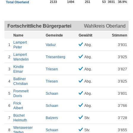
2133
1494
251
53
3931
38.9%
Total Oberland
Fortschrittliche Bürgerpartei
Wahlkreis Oberland
Name
Gemeinde
Gewählt
Stimmen
Lampert
1
Vaduz
Abg.
3’931
Peter
Lampert
2
Triesenberg
Abg.
3’925
Wendelin
Kindle
3
Triesen
Abg.
3’827
Elmar
Batliner
4
Triesen
Abg.
3’825
Christian
Frommelt
5
Schaan
Abg.
3’801
Doris
Frick
6
Schaan
Abg.
3’766
Albert
Büchel
7
Balzers
Stv.
3’728
Helmuth
Wenaweser
8
Schaan
Stv.
3’655
Stefan