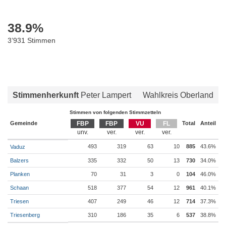
38.9
%
3’931 Stimmen
Stimmenherkunft
Peter Lampert
Wahlkreis Oberland
Stimmen von folgenden Stimmzetteln
Gemeinde
FBP
FBP
VU
FL
Total
Anteil
493
319
63
10
885
43.6%
Vaduz
Balzers
335
332
50
13
730
34.0%
Planken
70
31
3
0
104
46.0%
Schaan
518
377
54
12
961
40.1%
Triesen
407
249
46
12
714
37.3%
Triesenberg
310
186
35
6
537
38.8%