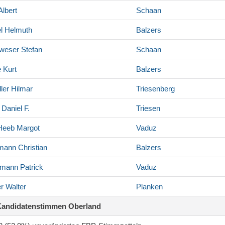
lbert
Schaan
l
Helmuth
Balzers
weser
Stefan
Schaan
e
Kurt
Balzers
ler
Hilmar
Triesenberg
Daniel F.
Triesen
Heeb
Margot
Vaduz
mann
Christian
Balzers
rmann
Patrick
Vaduz
r
Walter
Planken
Kandidatenstimmen Oberland