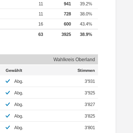
11
941
39.2%
11
728
38.0%
16
600
43.4%
63
3925
38.9%
Wahlkreis Oberland
Gewählt
Stimmen
Abg.
3’931
Abg.
3’925
Abg.
3’827
Abg.
3’825
Abg.
3’801