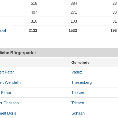
518
384
28
407
271
39
310
193
81
2133
1533
196
land
tliche Bürgerpartei
Gemeinde
rt
Peter
Vaduz
rt
Wendelin
Triesenberg
Elmar
Triesen
er
Christian
Triesen
elt
Doris
Schaan