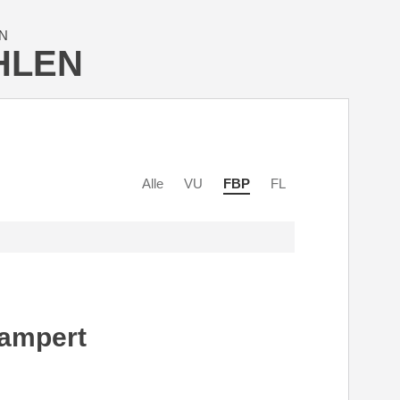
N
HLEN
Alle
VU
FBP
FL
Lampert