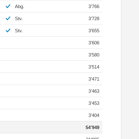
Abg.
3’766
Stv.
3’728
Stv.
3’655
3’606
3’580
3’514
3’471
3’463
3’453
3’404
54’949