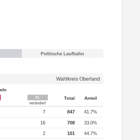
Politische Laufbahn
Wahlkreis Oberland
eln
FL
Total
Anteil
verändert
7
847
41.7%
16
708
33.0%
2
101
44.7%