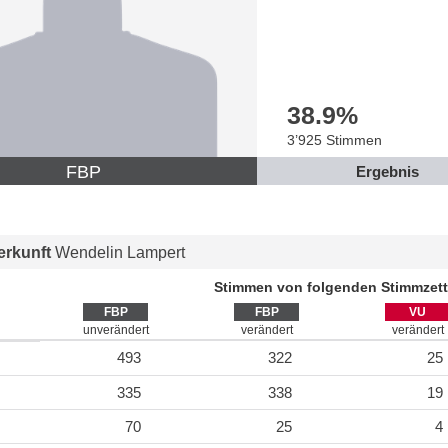
38.9
%
3’925 Stimmen
FBP
Ergebnis
rkunft
Wendelin Lampert
Stimmen von folgenden Stimmzett
FBP
FBP
VU
unverändert
verändert
verändert
493
322
25
335
338
19
70
25
4