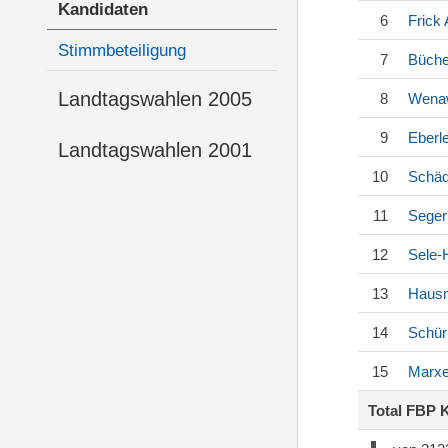
Kandidaten
6
Frick
A
Stimmbeteiligung
7
Büche
Landtagswahlen 2005
8
Wena
9
Eberl
Landtagswahlen 2001
10
Schäd
11
Seger
12
Sele-
13
Haus
14
Schü
15
Marxe
Total FBP 