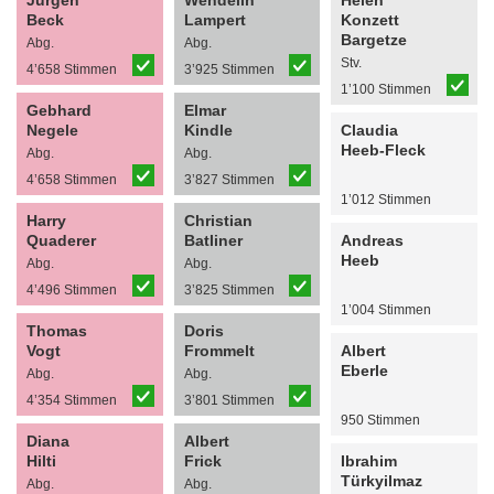
Jürgen
Wendelin
Helen
Beck
Lampert
Konzett
Bargetze
Abg.
Abg.
Stv.
4’658 Stimmen
3’925 Stimmen
1’100 Stimmen
Gebhard
Elmar
Negele
Kindle
Claudia
Heeb-Fleck
Abg.
Abg.
4’658 Stimmen
3’827 Stimmen
1’012 Stimmen
Harry
Christian
Quaderer
Batliner
Andreas
Heeb
Abg.
Abg.
4’496 Stimmen
3’825 Stimmen
1’004 Stimmen
Thomas
Doris
Vogt
Frommelt
Albert
Eberle
Abg.
Abg.
4’354 Stimmen
3’801 Stimmen
950 Stimmen
Diana
Albert
Hilti
Frick
Ibrahim
Türkyilmaz
Abg.
Abg.