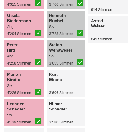
4’315 Stimmen
3’766 Stimmen
914 Stimmen
Gisela
Helmuth
Biedermann
Büchel
Astrid
Walser
Abg.
Stv.
4’294 Stimmen
3’728 Stimmen
849 Stimmen
Peter
Stefan
Hilti
Wenaweser
Abg.
Stv.
4’258 Stimmen
3’655 Stimmen
Marion
Kurt
Kindle
Eberle
Stv.
4’226 Stimmen
3’606 Stimmen
Leander
Hilmar
Schädler
Schädler
Stv.
4’139 Stimmen
3’580 Stimmen