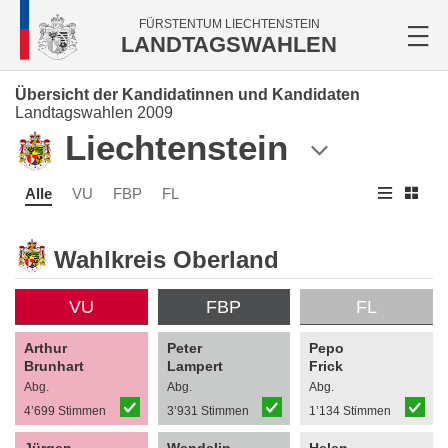
FÜRSTENTUM LIECHTENSTEIN
LANDTAGSWAHLEN
Übersicht der Kandidatinnen und Kandidaten
Landtagswahlen 2009
Liechtenstein
Alle
VU
FBP
FL
Wahlkreis Oberland
VU
FBP
FL
Arthur
Peter
Pepo
Brunhart
Lampert
Frick
Abg.
Abg.
Abg.
4’699 Stimmen
3’931 Stimmen
1’134 Stimmen