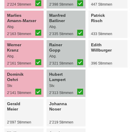
2’224 Stimmen
2’398 Stimmen
447 Stimmen
Marlies
Manfred
Patrick
Amann-Marxer
Batliner
Risch
Abg.
Abg.
2’163 Stimmen
2’335 Stimmen
433 Stimmen
Werner
Rainer
Edith
Kranz
Gopp
Willburger
Abg.
Abg.
2’161 Stimmen
2’321 Stimmen
396 Stimmen
Dominik
Hubert
Oehri
Lampert
Stv.
Stv.
2’141 Stimmen
2’313 Stimmen
Gerald
Johanna
Meier
Noser
2’097 Stimmen
2’219 Stimmen