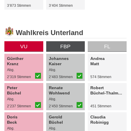
3’873 Stimmen
3’404 Stimmen
Wahlkreis Unterland
VU
FBP
FL
Günther
Johannes
Andrea
Kranz
Kaiser
Matt
Abg.
Abg.
2’319 Stimmen
2’483 Stimmen
574 Stimmen
Peter
Renate
Robert
Büchel
Wohlwend
Büchel-Thalmaier
Abg.
Abg.
2’237 Stimmen
2’450 Stimmen
451 Stimmen
Doris
Gerold
Claudia
Beck
Büchel
Robinigg
Abg.
Abg.