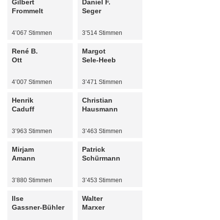
Gilbert
Daniel F.
Frommelt
Seger
4’067 Stimmen
3’514 Stimmen
René B.
Margot
Ott
Sele-Heeb
4’007 Stimmen
3’471 Stimmen
Henrik
Christian
Caduff
Hausmann
3’963 Stimmen
3’463 Stimmen
Mirjam
Patrick
Amann
Schürmann
3’880 Stimmen
3’453 Stimmen
Ilse
Walter
Gassner-Bühler
Marxer