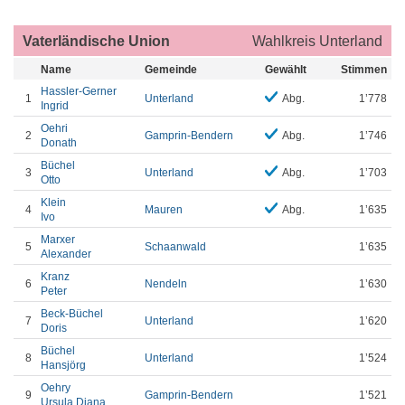
Vaterländische Union
Wahlkreis Unterland
Name
Gemeinde
Gewählt
Stimmen
Hassler-Gerner
1
Unterland
Abg.
1’778
Ingrid
Oehri
2
Gamprin-Bendern
Abg.
1’746
Donath
Büchel
3
Unterland
Abg.
1’703
Otto
Klein
4
Mauren
Abg.
1’635
Ivo
Marxer
5
Schaanwald
1’635
Alexander
Kranz
6
Nendeln
1’630
Peter
Beck-Büchel
7
Unterland
1’620
Doris
Büchel
8
Unterland
1’524
Hansjörg
Oehry
9
Gamprin-Bendern
1’521
Ursula Diana