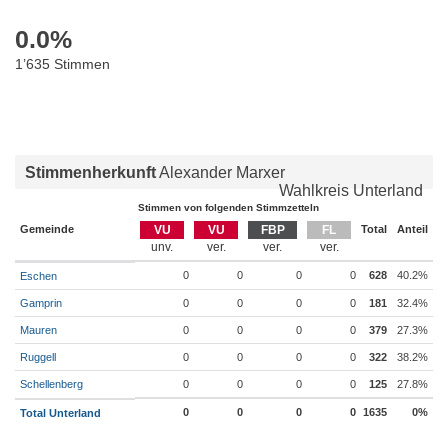
0.0
%
1’635 Stimmen
Stimmenherkunft
Alexander Marxer
Wahlkreis Unterland
Stimmen von folgenden Stimmzetteln
Gemeinde
VU
VU
FBP
FL
Total
Anteil
0
0
0
0
628
40.2%
Eschen
Gamprin
0
0
0
0
181
32.4%
Mauren
0
0
0
0
379
27.3%
Ruggell
0
0
0
0
322
38.2%
Schellenberg
0
0
0
0
125
27.8%
0
0
0
0
1635
0%
Total Unterland