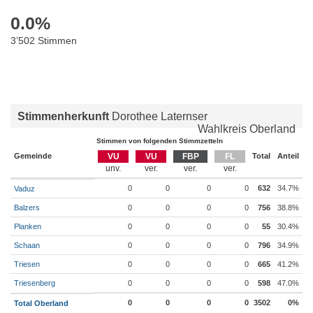
0.0
%
3’502 Stimmen
Stimmenherkunft
Dorothee Laternser
Wahlkreis Oberland
Stimmen von folgenden Stimmzetteln
Gemeinde
VU
VU
FBP
FL
Total
Anteil
0
0
0
0
632
34.7%
Vaduz
Balzers
0
0
0
0
756
38.8%
Planken
0
0
0
0
55
30.4%
Schaan
0
0
0
0
796
34.9%
Triesen
0
0
0
0
665
41.2%
Triesenberg
0
0
0
0
598
47.0%
0
0
0
0
3502
0%
Total Oberland