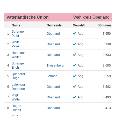
Vaterländische Union
Wahlkreis Oberland
Name
Gemeinde
Gewählt
Stimmen
Sprenger
1
Oberland
Abg.
3’950
Peter
Wolff
2
Oberland
Abg.
3’938
Peter
Hartmann
3
Oberland
Abg.
3’633
Walter
Sprenger
4
Triesenberg
Abg.
3’605
Erich
Quaderer
5
Schaan
Abg.
3’559
Hugo
Laternser
6
Oberland
Abg.
3’502
Dorothee
Vogt
7
Oberland
Abg.
3’493
Walter
Hagen
8
Oberland
3’413
Rudolf