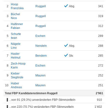
Hoop
2
Ruggell
Abg.
341
Franziska
Büchel
3
Ruggell
319
Nico
Haltinner
4
Ruggell
312
Fabian
Schurte
5
Eschen
289
Iwan
Nägele
6
Nendeln
Abg.
288
Lino
Hasler
7
Bendern
Stv.
285
Helmut
Zech-Hoop
8
Eschen
272
Karin
Kieber
9
Mauren
252
Sieglinde
Haber
10
Mauren
251
Andreas
Total FBP Kandidatenstimmen Ruggell
2’961
...von 91 (29.3%) unveränderten FBP-Stimmzetteln
910
...von 220 (70.7%) veränderten FBP-Stimmzetteln
1’402