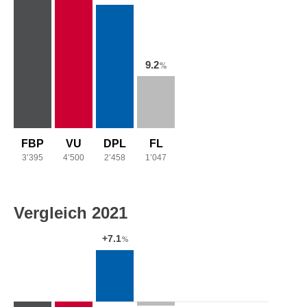
9.2
%
FBP
VU
DPL
FL
3’395
4’500
2’458
1’047
Vergleich 2021
+7.1
%