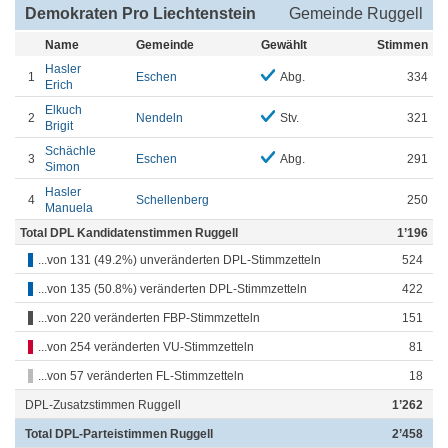
Demokraten Pro Liechtenstein
Gemeinde Ruggell
Name
Gemeinde
Gewählt
Stimmen
Hasler
1
Eschen
Abg.
334
Erich
Elkuch
2
Nendeln
Stv.
321
Brigit
Schächle
3
Eschen
Abg.
291
Simon
Hasler
4
Schellenberg
250
Manuela
Total DPL Kandidatenstimmen Ruggell
1’196
...von 131 (49.2%) unveränderten DPL-Stimmzetteln
524
...von 135 (50.8%) veränderten DPL-Stimmzetteln
422
...von 220 veränderten FBP-Stimmzetteln
151
...von 254 veränderten VU-Stimmzetteln
81
...von 57 veränderten FL-Stimmzetteln
18
DPL-Zusatzstimmen Ruggell
1’262
Total DPL-Parteistimmen Ruggell
2’458