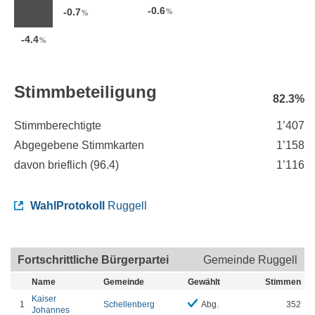
-0.6
-0.7
%
%
-4.4
%
Stimmbeteiligung
82.3%
Stimmberechtigte
1’407
Abgegebene Stimmkarten
1’158
davon brieflich (
96.4
)
1’116
WahlProtokoll
Ruggell
Fortschrittliche Bürgerpartei
Gemeinde Ruggell
Name
Gemeinde
Gewählt
Stimmen
Kaiser
1
Schellenberg
Abg.
352
Johannes