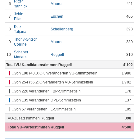
Ritter
6
Mauren
411
Yannick
Jehle
7
Eschen
405
Elias
Ketz
8
Schellenberg
393
Tatjana
Thöny-Gritsch
9
Mauren
389
Corrine
Schaper
10
Ruggell
310
Markus
Total VU Kandidatenstimmen Ruggell
4’102
...von 198 (43.8%) unveränderten VU-Stimmzetteln
1’980
...von 254 (56.2%) veränderten VU-Stimmzetteln
1’702
...von 220 veränderten FBP-Stimmzetteln
178
...von 135 veränderten DPL-Stimmzetteln
137
...von 57 veränderten FL-Stimmzetteln
105
VU-Zusatzstimmen Ruggell
398
Total VU-Parteistimmen Ruggell
4’500