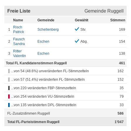
Freie Liste
Gemeinde Ruggell
Name
Gemeinde
Gewählt
Stimmen
Risch
1
Schellenberg
Stv.
169
Patrick
Fausch
2
Eschen
Abg.
154
Sandra
Ritter
3
Eschen
138
Valentin
Total FL Kandidatenstimmen Ruggell
461
...von 54 (48.6%) unveränderten FL-Stimmzetteln
162
...von 57 (51.4%) veränderten FL-Stimmzetteln
152
...von 220 veränderten FBP-Stimmzetteln
35
...von 254 veränderten VU-Stimmzetteln
79
...von 135 veränderten DPL-Stimmzetteln
33
FL-Zusatzstimmen Ruggell
586
Total FL-Parteistimmen Ruggell
1’047