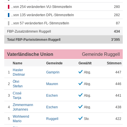
...von 254 veränderten VU-Stimmzetteln
280
...von 135 veränderten DPL-Stimmzetteln
282
...von 57 veränderten FL-Stimmzetteln
87
FBP-Zusatzstimmen Ruggell
434
Total FBP-Parteistimmen Ruggell
3’395
Vaterländische Union
Gemeinde Ruggell
Name
Gemeinde
Gewählt
Stimmen
Hasler
1
Gamprin
Abg.
447
Dietmar
Öhri
2
Mauren
Abg.
446
Stefan
Cissé
3
Eschen
Abg.
441
Tanja
Zimmermann
4
Eschen
Abg.
438
Johannes
Wohlwend
5
Ruggell
Stv.
422
Mario