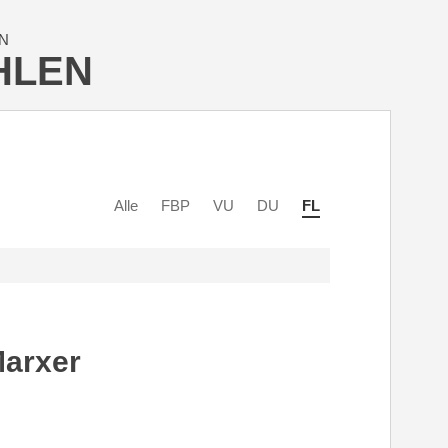
N
HLEN
Alle
FBP
VU
DU
FL
Marxer