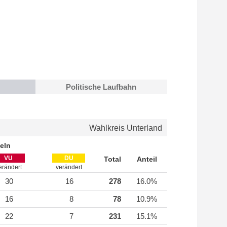
Politische Laufbahn
Wahlkreis Unterland
eln
VU
DU
Total
Anteil
erändert
verändert
30
16
278
16.0%
16
8
78
10.9%
22
7
231
15.1%