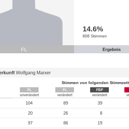
14.6
%
808 Stimmen
FL
Ergebnis
rkunft
Wolfgang Marxer
Stimmen von folgenden Stimmzett
FL
FL
FBP
unverändert
verändert
verändert
v
104
89
39
20
26
8
97
86
19