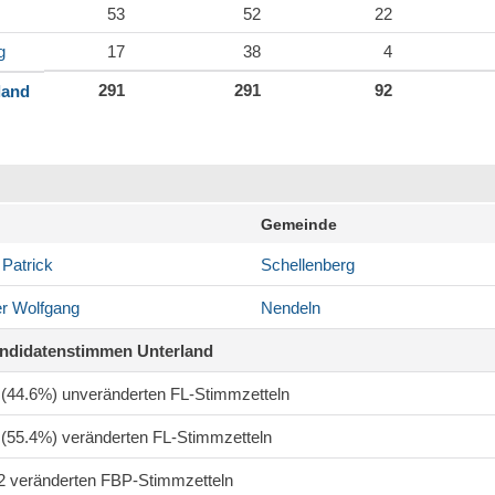
53
52
22
g
17
38
4
291
291
92
land
Gemeinde
Patrick
Schellenberg
r
Wolfgang
Nendeln
andidatenstimmen Unterland
1 (44.6%) unveränderten FL-Stimmzetteln
1 (55.4%) veränderten FL-Stimmzetteln
82 veränderten FBP-Stimmzetteln