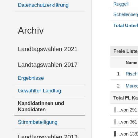
Ruggell
Datenschutzerklärung
Schellenber
Total Unter
Archiv
Landtagswahlen 2021
Freie Liste
Name
Landtagswahlen 2017
1
Risch
Ergebnisse
2
Marxe
Gewählter Landtag
Total FL K
Kandidatinnen und
Kandidaten
...von 29
Stimmbeteiligung
...von 36
...von 13
Landtagswahlen 2013