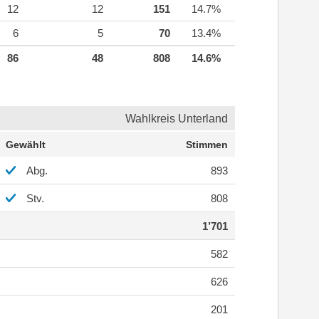
12
12
151
14.7%
6
5
70
13.4%
86
48
808
14.6%
Wahlkreis Unterland
Gewählt
Stimmen
Abg.
893
Stv.
808
1’701
582
626
201