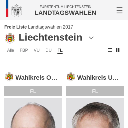
FÜRSTENTUM LIECHTENSTEIN
LANDTAGSWAHLEN
Freie Liste
Landtagswahlen 2017
Liechtenstein
Alle
FBP
VU
DU
FL
Wahlkreis Oberland
Wahlkreis Unterland
FL
FL