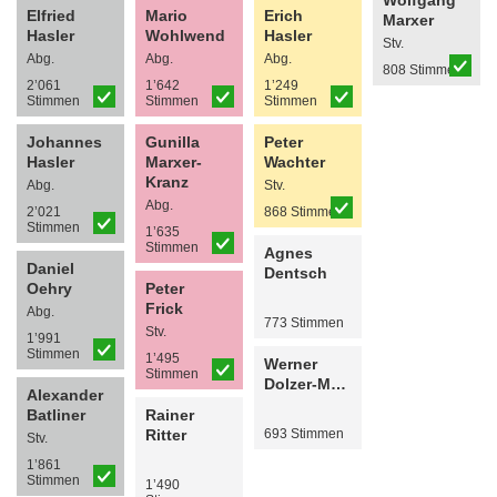
Wolfgang
Elfried
Mario
Erich
Marxer
Hasler
Wohlwend
Hasler
Stv.
Abg.
Abg.
Abg.
808 Stimmen
2’061
1’642
1’249
Stimmen
Stimmen
Stimmen
Johannes
Gunilla
Peter
Hasler
Marxer-
Wachter
Kranz
Abg.
Stv.
Abg.
2’021
868 Stimmen
Stimmen
1’635
Stimmen
Agnes
Daniel
Dentsch
Oehry
Peter
Frick
Abg.
773 Stimmen
Stv.
1’991
Stimmen
1’495
Werner
Stimmen
Dolzer-Müssner
Alexander
Batliner
Rainer
Ritter
693 Stimmen
Stv.
1’861
Stimmen
1’490