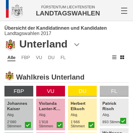
FÜRSTENTUM LIECHTENSTEIN
LANDTAGSWAHLEN
Übersicht der Kandidatinnen und Kandidaten
Landtagswahlen 2017
Unterland
Alle
FBP
VU
DU
FL
Wahlkreis Unterland
FBP
VU
DU
FL
Johannes
Violanda
Herbert
Patrick
Kaiser
Lanter-Koller
Elkuch
Risch
Abg.
Abg.
Abg.
Abg.
2’080
1’918
1’666
893 Stimmen
Stimmen
Stimmen
Stimmen