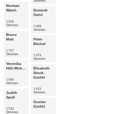
Stimmen
Norman
Walch
Dominik
Oehri
1’835
Stimmen
1’489
Stimmen
Bruno
Matt
Peter
Büchel
1’707
Stimmen
1’479
Stimmen
Veronika
Hilti-Wohlwend
Elisabeth
Stock-
Gstöhl
1’685
Stimmen
1’415
Judith
Stimmen
Spalt
Gustav
Gstöhl
1’532
Stimmen