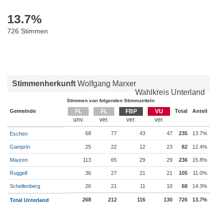
13.7
%
726 Stimmen
Stimmenherkunft
Wolfgang Marxer
Wahlkreis Unterland
Stimmen von folgenden Stimmzetteln
Gemeinde
FL
FL
FBP
VU
Total
Anteil
68
77
43
47
235
13.7%
Eschen
Gamprin
25
22
12
23
82
12.4%
Mauren
113
65
29
29
236
15.8%
Ruggell
36
27
21
21
105
11.0%
Schellenberg
26
21
11
10
68
14.3%
268
212
116
130
726
13.7%
Total Unterland