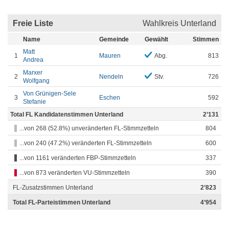
Freie Liste
Wahlkreis Unterland
Name
Gemeinde
Gewählt
Stimmen
Matt
1
Mauren
Abg.
813
Andrea
Marxer
2
Nendeln
Stv.
726
Wolfgang
Von Grünigen-Sele
3
Eschen
592
Stefanie
Total FL Kandidatenstimmen Unterland
2’131
...von 268 (52.8%) unveränderten FL-Stimmzetteln
804
...von 240 (47.2%) veränderten FL-Stimmzetteln
600
...von 1161 veränderten FBP-Stimmzetteln
337
...von 873 veränderten VU-Stimmzetteln
390
FL-Zusatzstimmen Unterland
2’823
Total FL-Parteistimmen Unterland
4’954