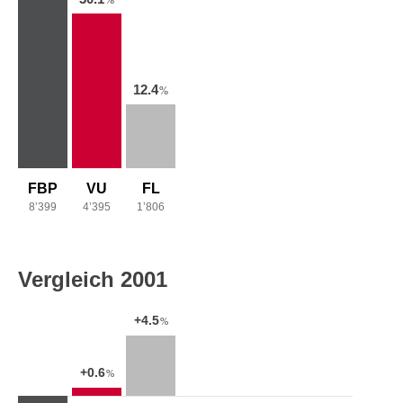
12.4
%
FBP
VU
FL
8’399
4’395
1’806
Vergleich 2001
+4.5
%
+0.6
%