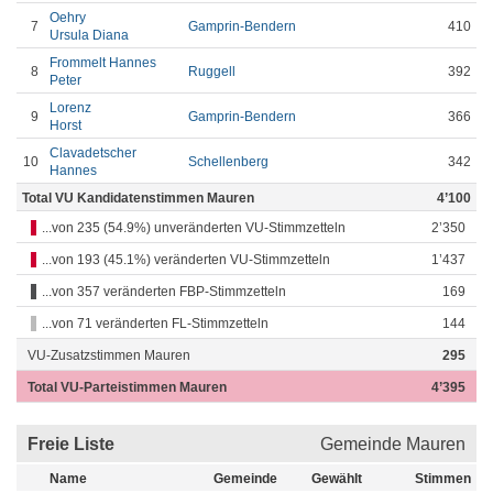
Oehry
7
Gamprin-Bendern
410
Ursula Diana
Frommelt Hannes
8
Ruggell
392
Peter
Lorenz
9
Gamprin-Bendern
366
Horst
Clavadetscher
10
Schellenberg
342
Hannes
Total VU Kandidatenstimmen Mauren
4’100
...von 235 (54.9%) unveränderten VU-Stimmzetteln
2’350
...von 193 (45.1%) veränderten VU-Stimmzetteln
1’437
...von 357 veränderten FBP-Stimmzetteln
169
...von 71 veränderten FL-Stimmzetteln
144
VU-Zusatzstimmen Mauren
295
Total VU-Parteistimmen Mauren
4’395
Freie Liste
Gemeinde Mauren
Name
Gemeinde
Gewählt
Stimmen