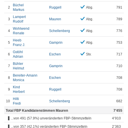
Büchel
2
Ruggell
Abg.
791
Markus
Lampert
3
Mauren
Abg.
789
Rudolf
Wohlwend
4
Schellenberg
Abg.
776
Renate
Heeb
5
Gamprin
Abg.
753
Franz J.
Gstöhl
6
Eschen
Stv.
717
Adrian
Bühler
7
Gamprin
710
Helmut
Bereiter-Amann
8
Eschen
708
Monica
Kind
9
Ruggell
708
Herbert
Hilti
10
Schellenberg
682
Fredi
Total FBP Kandidatenstimmen Mauren
7’455
...von 491 (57.9%) unveränderten FBP-Stimmzetteln
4’910
...von 357 (42.1%) veränderten FBP-Stimmzetteln
2’363