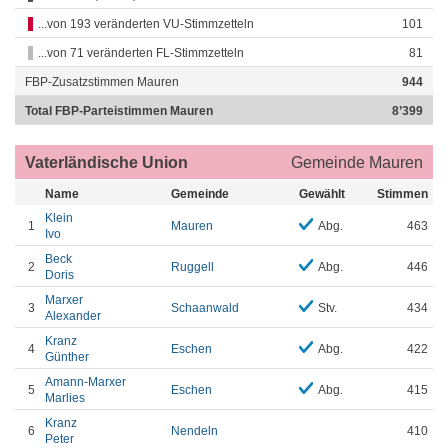
...von 193 veränderten VU-Stimmzetteln
101
...von 71 veränderten FL-Stimmzetteln
81
FBP-Zusatzstimmen Mauren
944
Total FBP-Parteistimmen Mauren
8’399
Vaterländische Union
Gemeinde Mauren
Name
Gemeinde
Gewählt
Stimmen
Klein
1
Mauren
Abg.
463
Ivo
Beck
2
Ruggell
Abg.
446
Doris
Marxer
3
Schaanwald
Stv.
434
Alexander
Kranz
4
Eschen
Abg.
422
Günther
Amann-Marxer
5
Eschen
Abg.
415
Marlies
Kranz
6
Nendeln
410
Peter