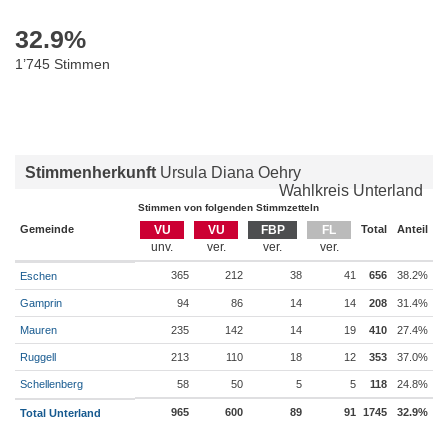
32.9
%
1’745 Stimmen
Stimmenherkunft
Ursula Diana Oehry
Wahlkreis Unterland
Stimmen von folgenden Stimmzetteln
Gemeinde
VU
VU
FBP
FL
Total
Anteil
365
212
38
41
656
38.2%
Eschen
Gamprin
94
86
14
14
208
31.4%
Mauren
235
142
14
19
410
27.4%
Ruggell
213
110
18
12
353
37.0%
Schellenberg
58
50
5
5
118
24.8%
965
600
89
91
1745
32.9%
Total Unterland