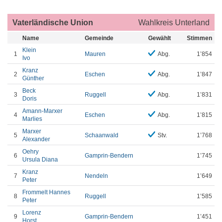
Vaterländische Union
Wahlkreis Unterland
Name
Gemeinde
Gewählt
Stimmen
Klein
1
Mauren
Abg.
1’854
Ivo
Kranz
2
Eschen
Abg.
1’847
Günther
Beck
3
Ruggell
Abg.
1’831
Doris
Amann-Marxer
4
Eschen
Abg.
1’815
Marlies
Marxer
5
Schaanwald
Stv.
1’768
Alexander
Oehry
6
Gamprin-Bendern
1’745
Ursula Diana
Kranz
7
Nendeln
1’649
Peter
Frommelt Hannes
8
Ruggell
1’585
Peter
Lorenz
9
Gamprin-Bendern
1’451
Horst