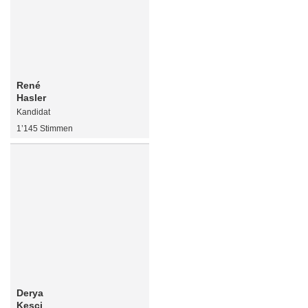
René
Hasler
Kandidat
1’145 Stimmen
Derya
Kesci