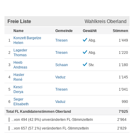
Freie Liste
Wahlkreis Oberland
Name
Gemeinde
Gewählt
Stimmen
Konzett Bargetze
1
Triesen
Abg.
1’449
Helen
Lageder
2
Triesen
Abg.
1’220
Thomas
Heeb
3
Schaan
Stv.
1’180
Andreas
Hasler
4
Vaduz
1’145
René
Kesci
5
Triesen
1’041
Derya
Seger
6
Vaduz
990
Elisabeth
Total FL Kandidatenstimmen Oberland
7’025
...von 494 (42.9%) unveränderten FL-Stimmzetteln
2’964
...von 657 (57.1%) veränderten FL-Stimmzetteln
2’829