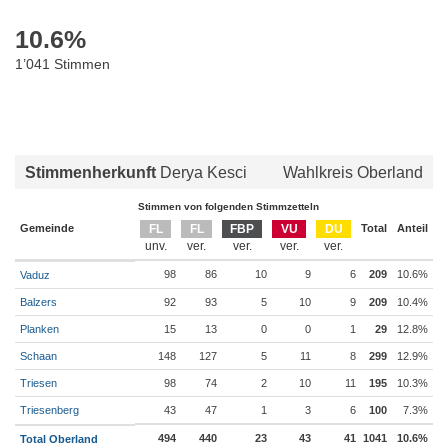
10.6
%
1’041 Stimmen
Stimmenherkunft
Derya Kesci
Wahlkreis Oberland
Stimmen von folgenden Stimmzetteln
Gemeinde
FL
FL
FBP
VU
DU
Total
Anteil
98
86
10
9
6
209
10.6%
Vaduz
Balzers
92
93
5
10
9
209
10.4%
Planken
15
13
0
0
1
29
12.8%
Schaan
148
127
5
11
8
299
12.9%
Triesen
98
74
2
10
11
195
10.3%
Triesenberg
43
47
1
3
6
100
7.3%
494
440
23
43
41
1041
10.6%
Total Oberland