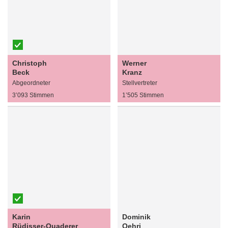
Christoph
Werner
Beck
Kranz
Abgeordneter
Stellvertreter
3’093 Stimmen
1’505 Stimmen
Karin
Dominik
Rüdisser-Quaderer
Oehri