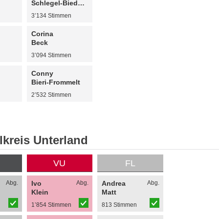
Schlegel-Biedermann
n
3’134 Stimmen
Corina
Beck
n
3’094 Stimmen
Conny
Bieri-Frommelt
n
2’532 Stimmen
kreis Unterland
VU
FL
Abg.
Ivo
Abg.
Andrea
Abg.
Klein
Matt
n
1’854 Stimmen
813 Stimmen