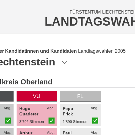
FÜRSTENTUM LIECHTENSTEI
LANDTAGSWA
der Kandidatinnen und Kandidaten
Landtagswahlen 2005
echtenstein
kreis Oberland
VU
FL
Abg.
Hugo
Abg.
Pepo
Abg.
Quaderer
Frick
n
3’796 Stimmen
1’890 Stimmen
Abg.
Arthur
Abg.
Paul
Abg.