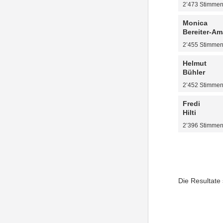
2’473 Stimme
Monica
Bereiter-A
2’455 Stimme
Helmut
Bühler
2’452 Stimme
Fredi
Hilti
2’396 Stimme
Die Resultate