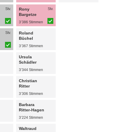
Stv.
Rony
Stv.
Bargetze
n
3’386 Stimmen
Stv.
Roland
Büchel
n
3’367 Stimmen
Ursula
Schädler
n
3’344 Stimmen
Christian
Ritter
n
3’306 Stimmen
Barbara
Ritter-Hagen
n
3’224 Stimmen
Waltraud