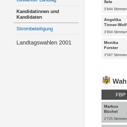
Sele
3’844 Stimme
Kandidatinnen und
Kandidaten
Angelika
Tinner-Wolf
Stimmbeteiligung
3’804 Stimme
Landtagswahlen 2001
Monika
Forster
3’587 Stimme
Wahl
FBP
Markus
Büchel
2’725 Stimme