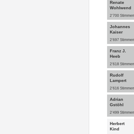
Renate
Wohlwend
2’700 Stimme
Johannes
Kaiser
2’697 Stimme
Franz J.
Heeb
2’618 Stimme
Rudolf
Lampert
2’616 Stimme
Adrian
Gstöhl
2’499 Stimme
Herbert
Kind