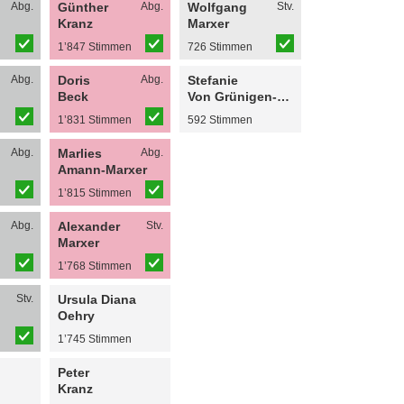
Abg.
Günther
Abg.
Wolfgang
Stv.
Kranz
Marxer
n
1’847 Stimmen
726 Stimmen
Abg.
Doris
Abg.
Stefanie
Beck
Von Grünigen-Sele
n
1’831 Stimmen
592 Stimmen
Abg.
Marlies
Abg.
Amann-Marxer
n
1’815 Stimmen
Abg.
Alexander
Stv.
Marxer
n
1’768 Stimmen
Stv.
Ursula Diana
Oehry
n
1’745 Stimmen
Peter
Kranz