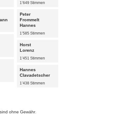
n
1’649 Stimmen
Peter
mann
Frommelt
Hannes
n
1’585 Stimmen
Horst
Lorenz
n
1’451 Stimmen
Hannes
Clavadetscher
n
1’438 Stimmen
 sind ohne Gewähr.