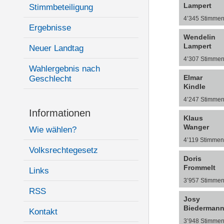
Lampert
Stimmbeteiligung
4’345 Stimme
Ergebnisse
Wendelin
Lampert
Neuer Landtag
4’307 Stimme
Wahlergebnis nach
Elmar
Geschlecht
Kindle
4’247 Stimme
Informationen
Klaus
Wanger
Wie wählen?
4’119 Stimmen
Volksrechtegesetz
Doris
Frommelt
Links
3’957 Stimme
RSS
Josy
Biederman
Kontakt
3’948 Stimme