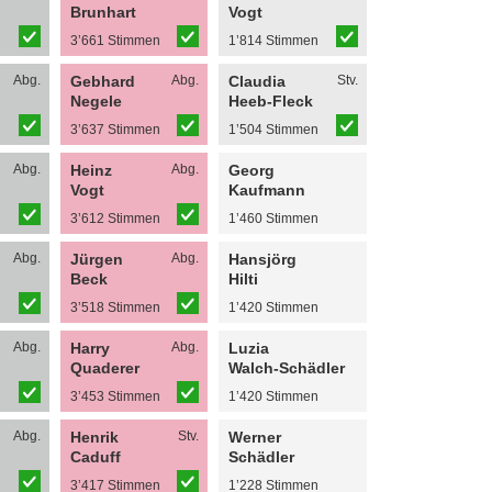
Brunhart
Vogt
n
3’661 Stimmen
1’814 Stimmen
Abg.
Gebhard
Abg.
Claudia
Stv.
Negele
Heeb-Fleck
n
3’637 Stimmen
1’504 Stimmen
Abg.
Heinz
Abg.
Georg
Vogt
Kaufmann
n
3’612 Stimmen
1’460 Stimmen
Abg.
Jürgen
Abg.
Hansjörg
Beck
Hilti
3’518 Stimmen
1’420 Stimmen
Abg.
Harry
Abg.
Luzia
Quaderer
Walch-Schädler
n
3’453 Stimmen
1’420 Stimmen
Abg.
Henrik
Stv.
Werner
n
Caduff
Schädler
n
3’417 Stimmen
1’228 Stimmen