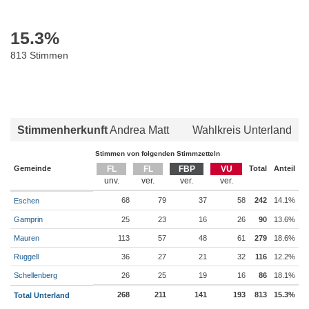
15.3
%
813 Stimmen
Stimmenherkunft
Andrea Matt
Wahlkreis Unterland
Stimmen von folgenden Stimmzetteln
Gemeinde
FL
FL
FBP
VU
Total
Anteil
68
79
37
58
242
14.1%
Eschen
Gamprin
25
23
16
26
90
13.6%
Mauren
113
57
48
61
279
18.6%
Ruggell
36
27
21
32
116
12.2%
Schellenberg
26
25
19
16
86
18.1%
268
211
141
193
813
15.3%
Total Unterland