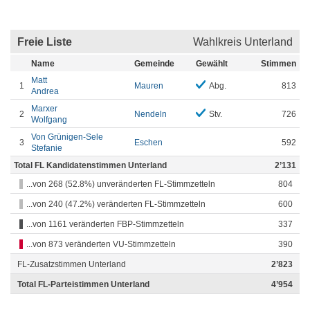
Freie Liste
Wahlkreis Unterland
Name
Gemeinde
Gewählt
Stimmen
Matt
1
Mauren
Abg.
813
Andrea
Marxer
2
Nendeln
Stv.
726
Wolfgang
Von Grünigen-Sele
3
Eschen
592
Stefanie
Total FL Kandidatenstimmen Unterland
2’131
...von 268 (52.8%) unveränderten FL-Stimmzetteln
804
...von 240 (47.2%) veränderten FL-Stimmzetteln
600
...von 1161 veränderten FBP-Stimmzetteln
337
...von 873 veränderten VU-Stimmzetteln
390
FL-Zusatzstimmen Unterland
2’823
Total FL-Parteistimmen Unterland
4’954