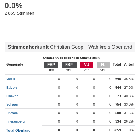
0.0
%
2’859 Stimmen
Stimmenherkunft
Christian Goop
Wahlkreis Oberland
Stimmen von folgenden Stimmzetteln
Gemeinde
FBP
FBP
VU
FL
Total
Anteil
0
0
0
0
646
35.5%
Vaduz
Balzers
0
0
0
0
544
27.9%
Planken
0
0
0
0
73
40.3%
Schaan
0
0
0
0
754
33.0%
Triesen
0
0
0
0
508
31.5%
Triesenberg
0
0
0
0
334
26.2%
0
0
0
0
2859
0%
Total Oberland