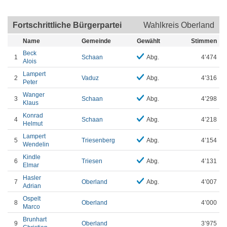
Fortschrittliche Bürgerpartei
Wahlkreis Oberland
Name
Gemeinde
Gewählt
Stimmen
Beck
1
Schaan
Abg.
4’474
Alois
Lampert
2
Vaduz
Abg.
4’316
Peter
Wanger
3
Schaan
Abg.
4’298
Klaus
Konrad
4
Schaan
Abg.
4’218
Helmut
Lampert
5
Triesenberg
Abg.
4’154
Wendelin
Kindle
6
Triesen
Abg.
4’131
Elmar
Hasler
7
Oberland
Abg.
4’007
Adrian
Ospelt
8
Oberland
4’000
Marco
Brunhart
9
Oberland
3’975