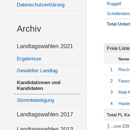
Ruggell
Datenschutzerklärung
Schellenber
Total Unter
Archiv
Landtagswahlen 2021
Freie Liste
Ergebnisse
Name
1
Risch
Gewählter Landtag
2
Faus
Kandidatinnen und
Kandidaten
3
Matt
A
Stimmbeteiligung
4
Hasle
Landtagswahlen 2017
Total FL K
...von 23
Landtagswahlen 2013