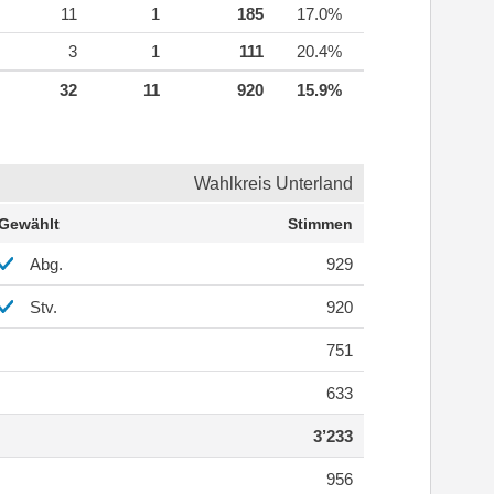
11
1
185
17.0%
3
1
111
20.4%
32
11
920
15.9%
Wahlkreis Unterland
Gewählt
Stimmen
Abg.
929
Stv.
920
751
633
3’233
956