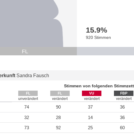
15.9
%
920 Stimmen
FL
rkunft
Sandra Fausch
Stimmen von folgenden Stimmzett
FL
FL
VU
FBP
unverändert
verändert
verändert
verändert
74
90
37
36
32
28
14
36
73
92
25
60