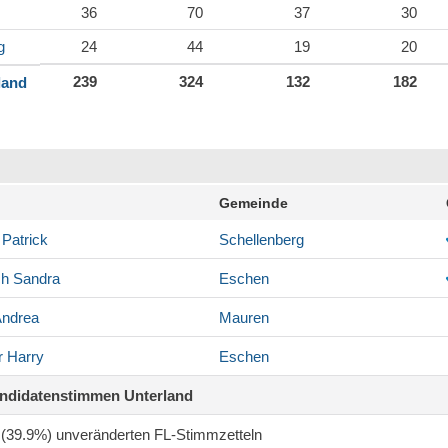
36
70
37
30
g
24
44
19
20
239
324
132
182
land
Gemeinde
Patrick
Schellenberg
ch
Sandra
Eschen
ndrea
Mauren
r
Harry
Eschen
andidatenstimmen Unterland
9 (39.9%) unveränderten FL-Stimmzetteln