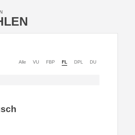
N
HLEN
Alle
VU
FBP
FL
DPL
DU
usch