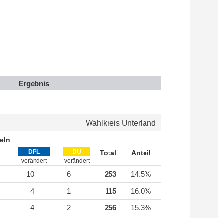
Ergebnis
Wahlkreis Unterland
eln
DPL
DU
Total
Anteil
verändert
verändert
10
6
253
14.5%
4
1
115
16.0%
4
2
256
15.3%