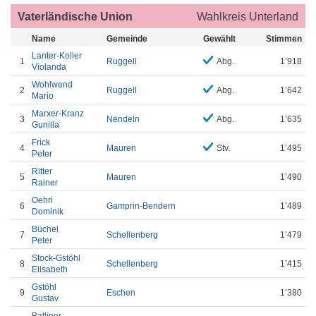
Vaterländische Union
Wahlkreis Unterland
Name
Gemeinde
Gewählt
Stimmen
Lanter-Koller
1
Ruggell
Abg.
1’918
Violanda
Wohlwend
2
Ruggell
Abg.
1’642
Mario
Marxer-Kranz
3
Nendeln
Abg.
1’635
Gunilla
Frick
4
Mauren
Stv.
1’495
Peter
Ritter
5
Mauren
1’490
Rainer
Oehri
6
Gamprin-Bendern
1’489
Dominik
Büchel
7
Schellenberg
1’479
Peter
Stock-Gstöhl
8
Schellenberg
1’415
Elisabeth
Gstöhl
9
Eschen
1’380
Gustav