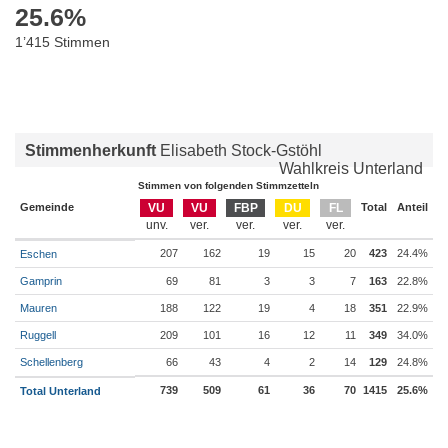
25.6
%
1’415 Stimmen
Stimmenherkunft
Elisabeth Stock-Gstöhl
Wahlkreis Unterland
Stimmen von folgenden Stimmzetteln
Gemeinde
VU
VU
FBP
DU
FL
Total
Anteil
207
162
19
15
20
423
24.4%
Eschen
Gamprin
69
81
3
3
7
163
22.8%
Mauren
188
122
19
4
18
351
22.9%
Ruggell
209
101
16
12
11
349
34.0%
Schellenberg
66
43
4
2
14
129
24.8%
739
509
61
36
70
1415
25.6%
Total Unterland