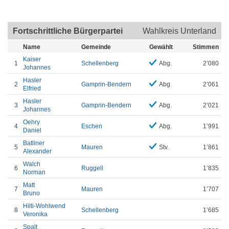
Fortschrittliche Bürgerpartei
Wahlkreis Unterland
Name
Gemeinde
Gewählt
Stimmen
Kaiser
1
Schellenberg
Abg.
2’080
Johannes
Hasler
2
Gamprin-Bendern
Abg.
2’061
Elfried
Hasler
3
Gamprin-Bendern
Abg.
2’021
Johannes
Oehry
4
Eschen
Abg.
1’991
Daniel
Batliner
5
Mauren
Stv.
1’861
Alexander
Walch
6
Ruggell
1’835
Norman
Matt
7
Mauren
1’707
Bruno
Hilti-Wohlwend
8
Schellenberg
1’685
Veronika
Spalt