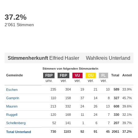
37.2
%
2’061 Stimmen
Stimmenherkunft
Elfried Hasler
Wahlkreis Unterland
Stimmen von folgenden Stimmzetteln
Gemeinde
FBP
FBP
VU
DU
FL
Total
Anteil
235
304
19
21
10
589
33.9%
Eschen
Gamprin
110
158
37
14
8
327
45.7%
Mauren
213
332
24
26
13
608
39.6%
Ruggell
120
168
11
24
7
330
32.1%
Schellenberg
52
141
1
6
7
207
39.7%
730
1103
92
91
45
2061
37.2%
Total Unterland